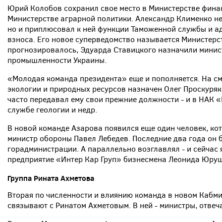
Юрий Колобов сохранил свое место в Министерстве фина
Министерстве аграрной политики. Александр Клименко не
но и приплюсовал к ней функции Таможенной службы и а
взноса. Его новое суперведомство называется Министерс
прогнозировалось, Эдуарда Ставицкого назначили минис
промышленности Украины.
«Молодая команда президента» еще и пополняется. На с
экологии и природных ресурсов назначен Олег Проскуряк
часто передавал ему свои прежние должности - и в НАК 
службе геологии и недр.
В новой команде Азарова появился еще один человек, кот
министр обороны Павел Лебедев. Последние два года он 
горадминистрации. А параллельно возглавлял - и сейчас 
предприятие «Интер Кар Груп» бизнесмена Леонида Юру
Группа
Рината
Ахметова
Вторая по численности и влиянию команда в новом Кабми
связывают с Ринатом Ахметовым. В ней - министры, отве