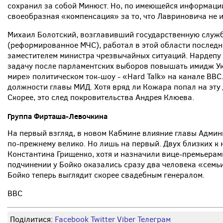
сохранил за собой Минюст. Но, по имеющейся информации
своеобразная «компенсация» за то, что Лавриновича не 
Михаил Болотский, возглавивший государственную служ
(реформированное МЧС), работал в этой области последние
заместителем министра чрезвычайных ситуаций. Нардепу 
задачу после парламентских выборов повышать имидж У
мире» политическом ток-шоу - «Hard Talk» на канале ВВС
должности главы МИД. Хотя вряд ли Кожара попал на эту
Скорее, это след покровительства Андрея Клюева.
Группа
Фирташа
-
Левочкина
На первый взгляд, в новом Кабмине влияние главы Админ
по-прежнему велико. Но лишь на первый. Двух близких к 
Константина Грищенко, хотя и назначили вице-премьерами,
подчинении у Бойко оказались сразу два человека «семьи
Бойко теперь выглядит скорее свадебным генералом.
ВВС
Поділитися:
Facebook
Twitter
Viber
Телеграм