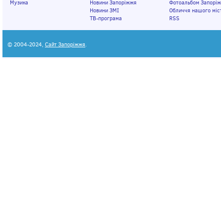
Музика
Новини Запоріжжя
Фотоальбом Запорі
Новини ЗМІ
Обличчя нашого міс
ТВ-програма
RSS
© 2004-2024,
Сайт Запоріжжя
.