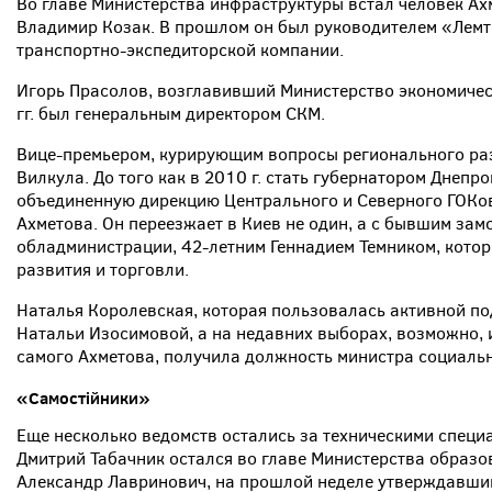
Во главе Министерства инфраструктуры встал человек Ахм
Владимир Козак. В прошлом он был руководителем «Лемт
транспортно-экспедиторской компании.
Игорь Прасолов, возглавивший Министерство экономичес
гг. был генеральным директором СКМ.
Вице-премьером, курирующим вопросы регионального раз
Вилкула. До того как в 2010 г. стать губернатором Днепр
объединенную дирекцию Центрального и Северного ГОКов
Ахметова. Он переезжает в Киев не один, а с бывшим за
обладминистрации, 42-летним Геннадием Темником, кото
развития и торговли.
Наталья Королевская, которая пользовалась активной п
Натальи Изосимовой, а на недавних выборах, возможно,
самого Ахметова, получила должность министра социаль
«Самостійники»
Еще несколько ведомств остались за техническими спец
Дмитрий Табачник остался во главе Министерства образов
Александр Лавринович, на прошлой неделе утверждавший,