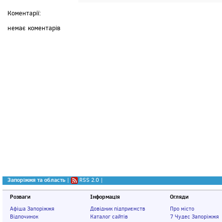
Коментарії:
немає коментарів
Запоріжжя та область
|
RSS 2.0
|
Розваги
Інформація
Огляди
Афіша Запоріжжя
Довідник підприємств
Про місто
Відпочинок
Каталог сайтів
7 Чудес Запоріжжя