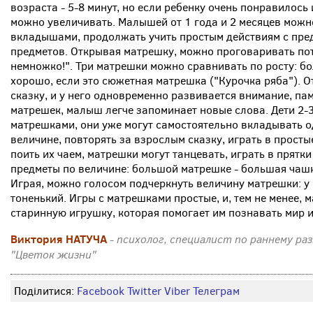
возраста - 5-8 минут, но если ребенку очень понравилось
можно увеличивать. Малышей от 1 года и 2 месяцев можн
вкладышами, продолжать учить простым действиям с пре
предметов. Открывая матрешку, можно проговаривать по
немножко!". Три матрешки можно сравнивать по росту: бо
хорошо, если это сюжетная матрешка ("Курочка ряба"). 
сказку, и у него одновременно развивается внимание, пам
матрешек, малыш легче запоминает новые слова. Дети 2-3
матрешками, они уже могут самостоятельно вкладывать од
величине, повторять за взрослым сказку, играть в просты
поить их чаем, матрешки могут танцевать, играть в прятк
предметы по величине: большой матрешке - большая чашк
Играя, можно голосом подчеркнуть величину матрешки: у
тоненький. Игры с матрешками простые, и, тем не менее, 
старинную игрушку, которая помогает им познавать мир и
Виктория НАТУЧА
- психолог, специалист по раннему р
"Цветок жизни"
Поділитися:
Facebook
Twitter
Viber
Телеграм