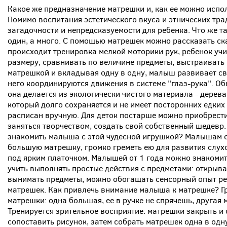
Какое же предназначение матрешки и, как ее можно исп
Помимо воспитания эстетического вкуса и этнических тра
загадочности и непредсказуемости для ребенка. Что же та
один, а много. С помощью матрешек можно рассказать сказ
происходит тренировка мелкой моторики рук, ребенок учи
размеру, сравнивать по величине предметы, выстраивать
матрешкой и вкладывая одну в одну, малыш развивает св
него координируются движения в системе "глаз-рука". О
она делается из экологически чистого материала - дерев
который долго сохраняется и не имеет посторонних едких 
расписан вручную. Для деток постарше можно приобрест
заняться творчеством, создать свой собственный шедевр.
знакомить малыша с этой чудесной игрушкой? Малышам о
большую матрешку, громко греметь ею для развития слухо
под ярким платочком. Малышей от 1 года можно знакоми
учить выполнять простые действия с предметами: открыва
вынимать предметы, можно обогащать сенсорный опыт ре
матрешек. Как привлечь внимание малыша к матрешке? Гр
матрешки: одна большая, ее в ручке не спрячешь, другая 
Тренируется зрительное восприятие: матрешки закрыть и 
сопоставить рисунок, затем собрать матрешек одна в одн