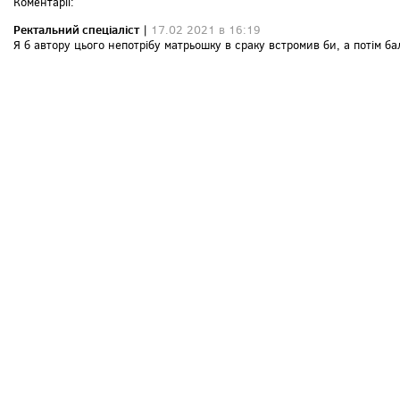
Коментарії:
Ректальний спеціаліст
|
17.02 2021 в 16:19
Я б автору цього непотрібу матрьошку в сраку встромив би, а потім ба