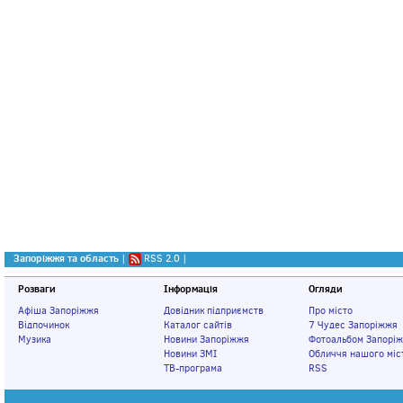
Запоріжжя та область
|
RSS 2.0
|
Розваги
Інформація
Огляди
Афіша Запоріжжя
Довідник підприємств
Про місто
Відпочинок
Каталог сайтів
7 Чудес Запоріжжя
Музика
Новини Запоріжжя
Фотоальбом Запорі
Новини ЗМІ
Обличчя нашого міс
ТВ-програма
RSS