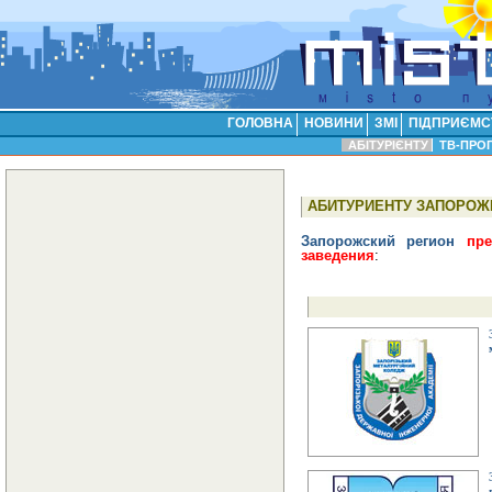
ГОЛОВНА
НОВИНИ
ЗМІ
ПІДПРИЄМС
АБІТУРІЄНТУ
ТВ-ПРО
АБИТУРИЕНТУ ЗАПОРОЖЬ
Запорожский регион
пред
заведения
: