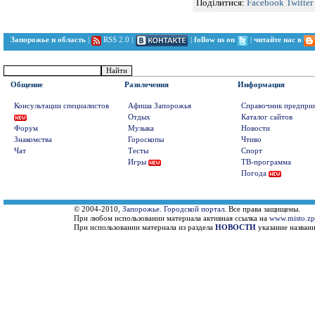
Поділитися:
Facebook
Twitter
Запорожье и область
|
RSS 2.0
|
|
follow us on
|
читайте нас в
Общение
Развлечения
Информация
Консультации специалистов
Афиша Запорожья
Справочник предпри
Отдых
Каталог сайтов
Форум
Музыка
Новости
Знакомства
Гороскопы
Чтиво
Чат
Тесты
Спорт
Игры
ТВ-программа
Погода
© 2004-2010,
Запорожье. Городской портал
. Все права защищены.
При любом использовании материала активная ссылка на
www.misto.zp
При использовании материала из раздела
НОВОСТИ
указание названи