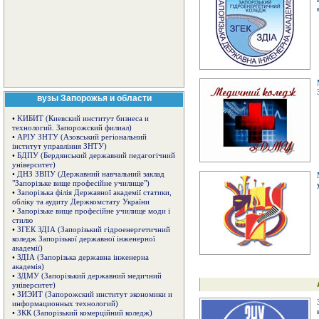
вузы Запорожья и области
•
KИБИT (Киевский институт бизнеса и
технологий. Запорожский филиал)
•
АРІУ ЗНТУ (Азовський регіональний
інститут управління ЗНТУ)
•
БДПУ (Бердянський державний педагогічний
університет)
•
ДНЗ ЗВПУ (Державний навчальний заклад
"Запорізьке вище професійне училище")
•
Запорізька філія Державної академії статики,
обліку та аудиту Держкомстату України
•
Запорізьке вище професійне училище моди і
стилю
•
ЗГЕК ЗДІА (Запорізький гідроенергетичний
коледж Запорізької державної інженерної
академії)
•
ЗДІА (Запорізька державна інженерна
академія)
•
ЗДМУ (Запорізький державний медичний
університет)
•
ЗИЭИТ (Запорожский институт экономики и
информационных технологий)
•
ЗКК (Запорізький комерційний коледж)