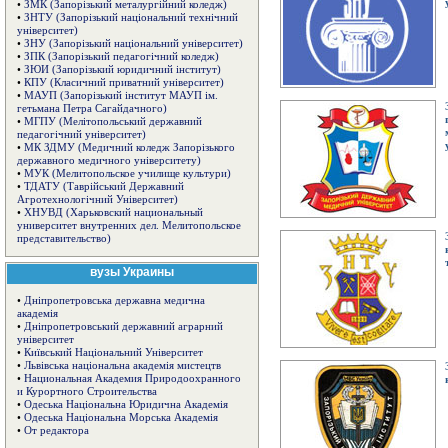
•
ЗМК (Запорізький металургійний коледж)
•
ЗНТУ (Запорізький національний технічний
університет)
•
ЗНУ (Запорізький національний університет)
•
ЗПК (Запорізький педагогічний коледж)
•
ЗЮИ (Запорізький юридичний інститут)
•
КПУ (Класичний приватний університет)
•
МАУП (Запорізький інститут МАУП ім.
гетьмана Петра Сагайдачного)
•
МГПУ (Мелітопольський державний
педагогічний університет)
•
МК ЗДМУ (Медичний коледж Запорізького
державного медичного університету)
•
МУК (Мелитопольское училище культури)
•
ТДАТУ (Таврійський Державний
Агротехнологічний Університет)
•
ХНУВД (Харьковский национальный
университет внутренних дел. Мелитопольское
представительство)
вузы Украины
•
Дніпропетровська державна медична
академія
•
Дніпропетровський державний аграрний
університет
•
Київський Національний Університет
•
Львівська національна академія мистецтв
•
Национальная Академия Природоохранного
и Курортного Строительства
•
Одеська Національна Юридична Академія
•
Одеська Національна Морська Академія
•
От редактора