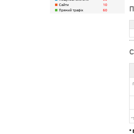
Сайти
10
П
Прямий трафік
60
С
"
* 