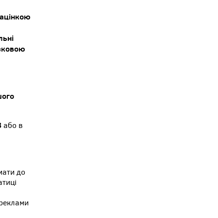
націнкою
льні
язковою
шого
3
або в
мати до
атиці
 реклами