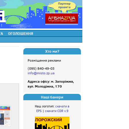
ТА
ОГОЛОШЕННЯ
Хто ми?
Розміщення реклами
(095) 840-49-03
info@misto.zp.ua
Адреса офісу: м. Запоріжжя,
вул. Молодіжна, 170
Наші банери
Наш логотип:
скачати в
EPS
|
скачати CDR v.9