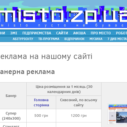
НИ
ЗМІ
ПІДПРИЄМСТВА
САЙТИ
АФІША
ПРО МІСТО
РОБО
АБІТУРІЄНТУ
ТВ-ПРОГРАМА
ВІДПОЧИНОК
МУЗИКА
7 ДИВ МІСТА
еклама на нашому сайті
анерна реклама
Ціна розміщення за 1 місяць (30
календарних днів)
Банер
Головна
Сквозний, по всьому
сторінка
сайту
Супер
500 грн
1200 грн
(240x300)
Стандарт