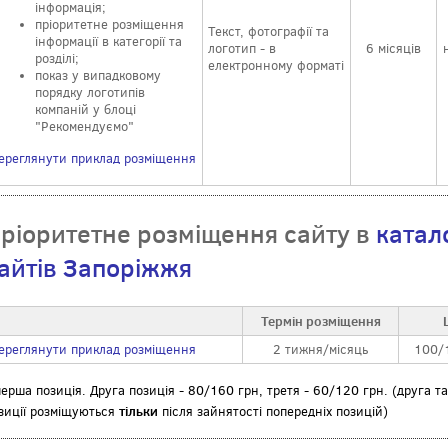
інформація;
пріоритетне розміщення
Текст, фотографії та
інформації в категорії та
логотип - в
6 місяців
розділі;
електронному форматі
показ у випадковому
порядку логотипів
компаній у блоці
"Рекомендуємо"
ереглянути приклад розміщення
ріоритетне розміщення сайту в
катал
айтів Запоріжжя
Термін розміщення
ереглянути приклад розміщення
2 тижня/місяць
100/
перша позиція. Друга позиція - 80/160 грн, третя - 60/120 грн. (друга та
тільки
зиції розміщуються
після зайнятості попередніх позицій)