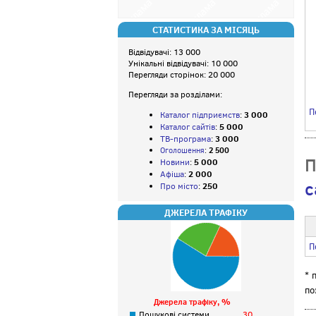
СТАТИСТИКА ЗА МІСЯЦЬ
Відвідувачі: 13 000
Унікальні відвідувачі: 10 000
Перегляди сторінок: 20 000
Перегляди за розділами:
П
3 000
Каталог підприємств
:
5 000
Каталог сайтів
:
3 000
ТВ-програма
:
Оголошення
:
2 500
П
5 000
Новини
:
2 000
Афіша
:
с
250
Про місто
:
ДЖЕРЕЛА ТРАФІКУ
П
* 
по
, %
Джерела трафіку
Пошукові системи
30