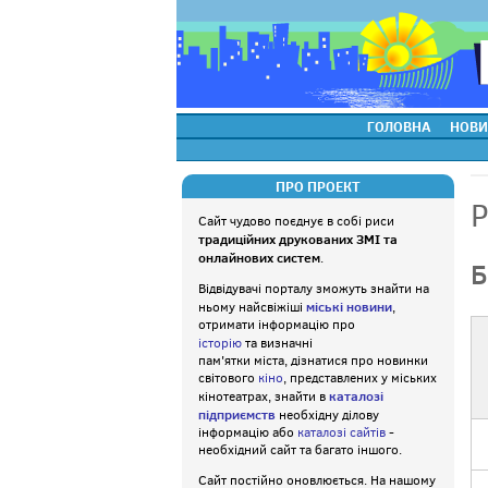
ГОЛОВНА
НОВИ
ПРО ПРОЕКТ
Р
Сайт чудово поєднує в собі риси
традиційних друкованих ЗМІ та
онлайнових систем
.
Б
Відвідувачі порталу зможуть знайти на
міські новини
ньому найсвіжіші
,
отримати інформацію про
історію
та визначні
пам'ятки міста, дізнатися про новинки
світового
кіно
, представлених у міських
каталозі
кінотеатрах, знайти в
підприємств
необхідну ділову
інформацію або
каталозі сайтів
-
необхідний сайт та багато іншого.
Сайт постійно оновлюється. На нашому