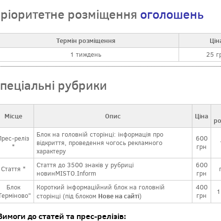
ріоритетне розміщення
оголошень
Термін розміщення
Цін
1 тиждень
25 г
пеціальні рубрики
Місце
Опис
Ціна
ро
Блок на головній сторінці: інформація про
Прес-реліз
600
відкриття, проведення чогось рекламного
*
грн
характеру
Стаття до 3500 знаків у рубриці
600
Стаття *
новинMISTO.Inform
грн
Блок
Короткий інформаційний блок на головній
400
1
Терміново"
Нове на сайті
грн
сторінці (під блоком
)
Вимоги до статей та прес-релізів: