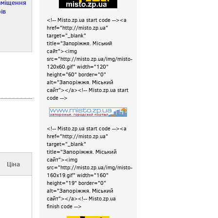
зміщення
ів
<!-- Misto.zp.ua start code --><a
href="http://misto.zp.ua"
target="_blank"
title="Запоріжжя. Міський
сайт"><img
src="http://misto.zp.ua/img/misto-
120x60.gif" width="120"
height="60" border="0"
Запоріжжя. Міський
alt="
сайт
"></a>
<!-- Misto.zp.ua start
code -->
<!-- Misto.zp.ua start code -->
<a
href="http://misto.zp.ua"
target="_blank"
Запоріжжя. Міський
title="
сайт
"><img
Ціна
src="http://misto.zp.ua/img/misto-
160x19.gif" width="160"
height="19" border="0"
Запоріжжя. Міський
alt="
сайт
"></a>
<!-- Misto.zp.ua
finish code -->