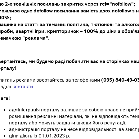
до 2-х зовнішніх посилань закритих через rel="nofollow";
можлива одне dofollow посилання замість двох nofollow з 
00%;
націнка на статті за темами: політика, тютюнові та алкого
ироби, азартні ігри, крипторинок – 100% до ціни з обов'
означкою "реклама".
вертайтесь, ми будемо раді побачити вас на сторінках на
орталу!
(095) 840-49-0
 питань реклами звертайтесь за телефонами
зділі
контакти
.
ага!
адміністрація порталу залишає за собою право не прий
розміщення рекламні матеріали, які не відповідають тем
порталу або можуть завдати шкоди його репутації.
адміністрація порталу не несе відповідальності за зміст
ціни діють із 01.01.2023 р.