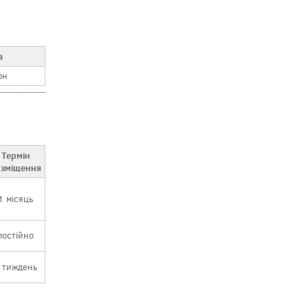
а
рн
Термін
зміщення
1 місяць
постійно
 тиждень