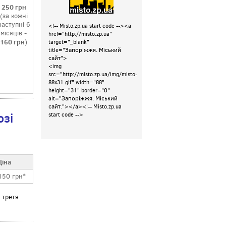
250 грн
(за кожні
наступні 6
<!-- Misto.zp.ua start code -->
<a
місяців -
href="http://misto.zp.ua"
160 грн
)
target="_blank"
Запоріжжя. Міський
title="
сайт
">
<img
src="http://misto.zp.ua/img/misto-
88x31.gif" width="88"
height="31" border="0"
Запоріжжя. Міський
alt="
сайт
."></a>
<!-- Misto.zp.ua
озі
start code -->
Ціна
150 грн*
 третя