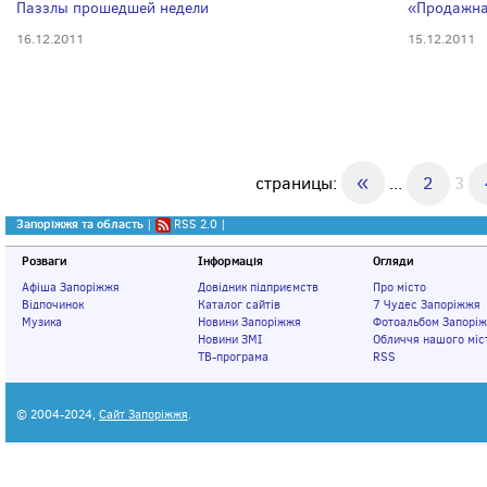
Паззлы прошедшей недели
«Продажна
16.12.2011
15.12.2011
«
страницы:
...
2
3
Запоріжжя та область
|
RSS 2.0
|
Розваги
Інформація
Огляди
Афіша Запоріжжя
Довідник підприємств
Про місто
Відпочинок
Каталог сайтів
7 Чудес Запоріжжя
Музика
Новини Запоріжжя
Фотоальбом Запорі
Новини ЗМІ
Обличчя нашого міс
ТВ-програма
RSS
© 2004-2024,
Сайт Запоріжжя
.