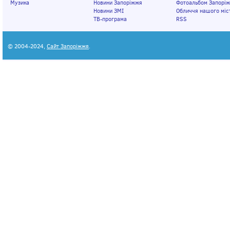
Музика
Новини Запоріжжя
Фотоальбом Запорі
Новини ЗМІ
Обличчя нашого міс
ТВ-програма
RSS
© 2004-2024,
Сайт Запоріжжя
.