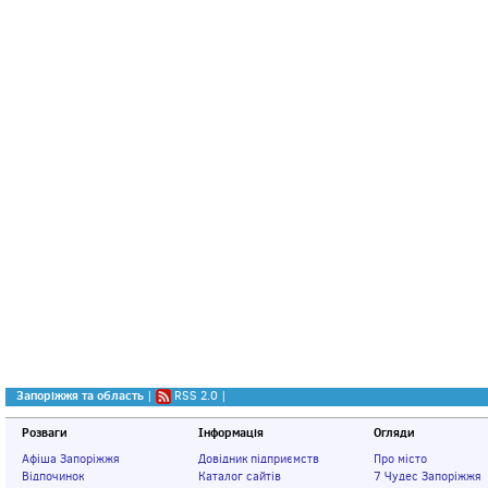
Запоріжжя та область
|
RSS 2.0
|
Розваги
Інформація
Огляди
Афіша Запоріжжя
Довідник підприємств
Про місто
Відпочинок
Каталог сайтів
7 Чудес Запоріжжя