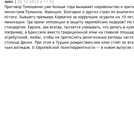
лепс
|
20.12 2012 в 11:53
Приговор Тимошенко уже больше года вызывает недовольство и критик
министров Румынии, Франции, Болгарии и других стран по аналогич
Кстати, бывшего премьера Хорватии за коррупцию осудили на 10 лет
махинации. Где крики оппозиции в защиту европейских лидеров? Не 
стандартам. Европа, как всегда, пытается указывать, что делать в чуж
Например, в Брюсселе вместо традиционной елки на главной площад
атрибутикой, якобы, чтобы не притеснять религиозные взгляды част
столице Дании. При этом в Турции рождественские елки стоят во вс
чьих взглядов. О Европейской политкорректности -- в новом выпуске