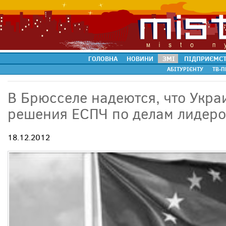
ГОЛОВНА
НОВИНИ
ЗМІ
ПІДПРИЄМС
АБІТУРІЄНТУ
ТВ-П
В Брюсселе надеются, что Укра
решения ЕСПЧ по делам лидер
18.12.2012