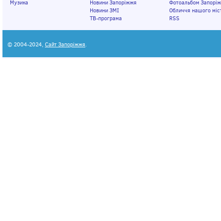
Музика
Новини Запоріжжя
Фотоальбом Запорі
Новини ЗМІ
Обличчя нашого міс
ТВ-програма
RSS
© 2004-2024,
Сайт Запоріжжя
.