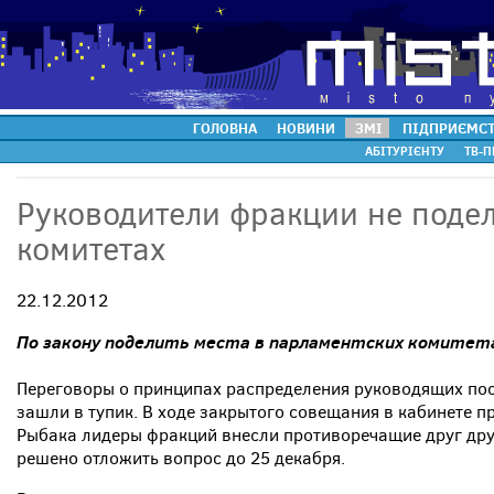
ГОЛОВНА
НОВИНИ
ЗМІ
ПІДПРИЄМС
АБІТУРІЄНТУ
ТВ-П
Руководители фракции не подел
комитетах
22.12.2012
По
закону
поделить
места
в
парламентских
комитет
Переговоры о принципах распределения руководящих пос
зашли в тупик. В ходе закрытого совещания в кабинете 
Рыбака лидеры фракций внесли противоречащие друг дру
решено отложить вопрос до 25 декабря.