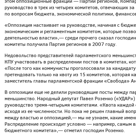
этом оппозиционные фракции — Партии регионов, Компар
руководство в трех из четырех комитетов, отвечающих з
по вопросам бюджета, экономической политики, финансов
«Оппозиция настаивает на руководстве, начиная с бюдже
экономическим и регламентным комитетом, которые позв
деятельностью власти»,— среди прочего сказал господин
комитеты получила Партия регионов в 2007 году.
Недовольство представителей парламентского меньшинс
КПУ участвовать в распределении постов в комитетах, ко
«После того как коммунисты проголосовали за кандидатур
претендовать только на квоту из 15 комитетов, которая к
заместитель главы парламентской фракции «Свобода» А
В оппозиции еще не делили руководящие посты между па
меньшинство. Народный депутат Павел Розенко («УДАР») 
руководство тремя-четырьмя комитетами. «Квота каждой
исходя из ее численности. Но пока не решен главный воп
между властью и оппозицией,— мы не узнаем, какие имен
Распределение происходит условно — например, самым в
бюджетного комитета»,— отметил господин Розенко.