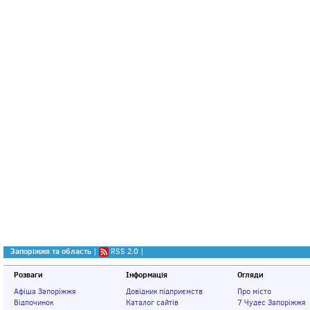
Запоріжжя та область
|
RSS 2.0
|
Розваги
Інформація
Огляди
Афіша Запоріжжя
Довідник підприємств
Про місто
Відпочинок
Каталог сайтів
7 Чудес Запоріжжя