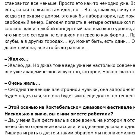
становится все меньше. Просто это как-то немодно уже. Во
есть, какая-то жизнь там идет, но… Вот я, скажем, живу не
когда это рядом с домом, это как бы лаборатория, где мож
свободный вечер. Сегодня попасть в четыре оставшихся 
сложно, как и в любой концертный зал высокого уровня, а
что мне это сегодня не слишком интересно как форма… П
клубы, а в других городах… ну, может быть, есть один… Э
джем-сейшна, все это было раньше…
– Жалко...
– Жалко, да. Но джаз тоже ведь уже не настолько совреме
все уже академическое искусство, которое, можно сказат
– Очень жаль…
– Сегодня тенденции электронной музыки, она заполоняет
будем надеяться, что она будет жить еще долго, но тенден
– Этой осенью на Коктебельском джазовом фестивале 
Насколько я знаю, вы с ним вместе работали?
– Да, у меня был фестиваль в свое время, на котором я от
вечер было отделение классики, и отделение джаза в одн
Ришара играть в дуэте и таким образом мы познакомились