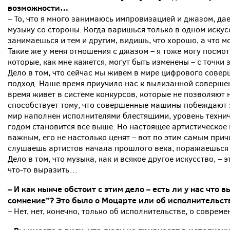
возможности…
– То, что я много занимаюсь импровизацией и джазом, да
музыку со стороны. Когда варишься только в одном искус
занимаешься и тем и другим, видишь, что хорошо, а что 
Такие же у меня отношения с джазом – я тоже могу посмот
которые, как мне кажется, могут быть изменены – с точки
Дело в том, что сейчас мы живем в мире цифрового совер
подход. Наше время приучило нас к вылизанной соверше
время живет в системе конкурсов, которые не позволяют н
способствует тому, что совершенные машины побеждают з
мир наполнен исполнителями блестящими, уровень технич
годом становится все выше. Но настоящее артистическое 
важным, его не настолько ценят – вот по этим самым прич
слушаешь артистов начала прошлого века, поражаешься 
Дело в том, что музыка, как и всякое другое искусство, – э
что-то выразить…
– И как нынче обстоит с этим дело – есть ли у нас что 
сомнение”? Это было о Моцарте или об исполнительст
– Нет, нет, конечно, только об исполнительстве, о совре