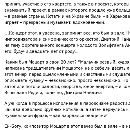
принять участие в его квартете, а также в проекте, который
знаменитый проект, в рамках которого прошло уже больше
– в разные страны. Кстати и на Украине были – в Харьков
играет – прекрасный музыкант, вдохновенный.
…Концерт этот, я уверена, запомнят все, кто был в зале.
импровизатора и симфонического оркестра. Дмитрий Найд
на тему фортепианного концерта молодого Вольфганга А
его, будучи двадцати лет от роду...
Каким был Моцарт в свои 20 лет? “Мальчик резвый, кудр
написана тридцатилетним Моцартом не о себе ли десять ле
этот вечер перед ошеломленными и счастливыми слушате
описывать музыку – невозможно, просто невозможно. Но
затопили потоки радости, озорства, юной энергии, – и ко
Вячеслава Реди и, конечно, Дмитрия Найдича.
А уж когда в процессе исполнения в пароксизме радости 
как два довольно крупных мотылька, а затем вернулись к
музыкальной фразе, – зал взорвался овациями!
Ей-Богу, композитор Моцарт в этот вечер был в зале – в