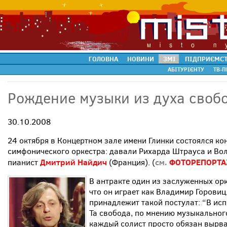
ГОЛОВНА
НОВИНИ
ЗМІ
ПІДПРИЄМС
АБІТУРІЄНТУ
ТВ-П
Рождение музыки из духа своб
30.10.2008
24 октября в Концертном зале имени Глинки состоялся к
симфонического оркестра: давали Рихарда Штрауса и Во
Дмитрий Найдич
см.
ФОТОРЕПОРТ
пианист
(Франция). (
В антракте один из заслуженных ор
что он играет как Владимир Горовиц
принадлежит такой постулат: “В ис
Та свобода, по мнению музыкальног
каждый солист просто обязан вырва