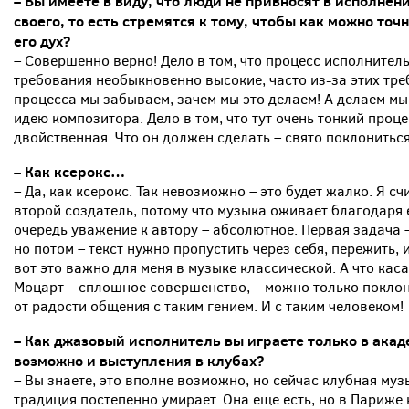
– Вы имеете в виду, что люди не привносят в исполнени
своего, то есть стремятся к тому, чтобы как можно точ
его дух?
– Совершенно верно! Дело в том, что процесс исполнител
требования необыкновенно высокие, часто из-за этих тре
процесса мы забываем, зачем мы это делаем! А делаем мы 
идею композитора. Дело в том, что тут очень тонкий проц
двойственная. Что он должен сделать – свято поклонитьс
– Как ксерокс…
– Да, как ксерокс. Так невозможно – это будет жалко. Я сч
второй создатель, потому что музыка оживает благодаря ем
очередь уважение к автору – абсолютное. Первая задача –
но потом – текст нужно пропустить через себя, пережить, и
вот это важно для меня в музыке классической. А что каса
Моцарт – сплошное совершенство, – можно только поклони
от радости общения с таким гением. И с таким человеком!
– Как джазовый исполнитель вы играете только в акад
возможно и выступления в клубах?
– Вы знаете, это вполне возможно, но сейчас клубная му
традиция постепенно умирает. Она еще есть, но в Париже