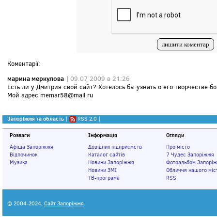
Коментарії:
марина меркулова
|
09.07 2009 в 21:26
Есть ли у Дмитрия свой сайт? Хотелось бы узнать о его творчестве б
Мой адрес memar58@mail.ru
Запоріжжя та область
|
RSS 2.0
|
Розваги
Інформація
Огляди
Афіша Запоріжжя
Довідник підприємств
Про місто
Відпочинок
Каталог сайтів
7 Чудес Запоріжжя
Музика
Новини Запоріжжя
Фотоальбом Запорі
Новини ЗМІ
Обличчя нашого міс
ТВ-програма
RSS
© 2004-2024,
Сайт Запоріжжя
.