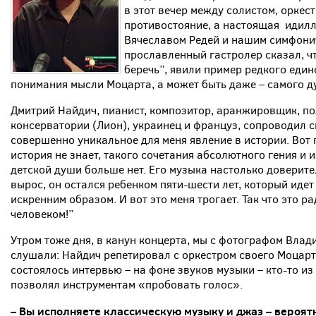
в этот вечер между солистом, оркес
противостояние, а настоящая идилл
Вячеславом Редей и нашим симфонич
прославленный гастролер сказал, чт
беречь”, явили пример редкого еди
понимания мысли Моцарта, а может быть даже – самого д
Дмитрий Найдич, пианист, композитор, аранжировщик, 
консерватории (Лион), украинец и француз, сопроводил с
совершенно уникальное для меня явление в истории. Вот 
история не знает, такого сочетания абсолютного гения 
детской души больше нет. Его музыка настолько доверител
вырос, он остался ребенком пяти-шести лет, который идет
искренним образом. И вот это меня трогает. Так что это 
человеком!”
Утром тоже дня, в канун концерта, мы с фотографом Вла
слушали: Найдич репетировал с оркестром своего Моцарта
состоялось интервью – на фоне звуков музыки – кто-то и
позволял инструментам «пробовать голос».
– Вы исполняете классическую музыку и джаз – вероят