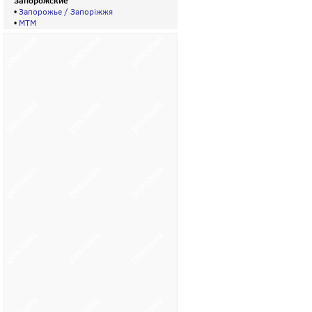
Запорожские
•
Запорожье / Запорiжжя
•
МТМ