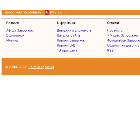
Запоріжжя та область
|
RSS 2.0
|
Розваги
Інформація
Огляди
Афіша Запоріжжя
Довідник підприємств
Про місто
Відпочинок
Каталог сайтів
7 Чудес Запоріжжя
Музика
Новини Запоріжжя
Фотоальбом Запорі
Новини ЗМІ
Обличчя нашого міс
ТВ-програма
RSS
© 2004-2024,
Сайт Запоріжжя
.