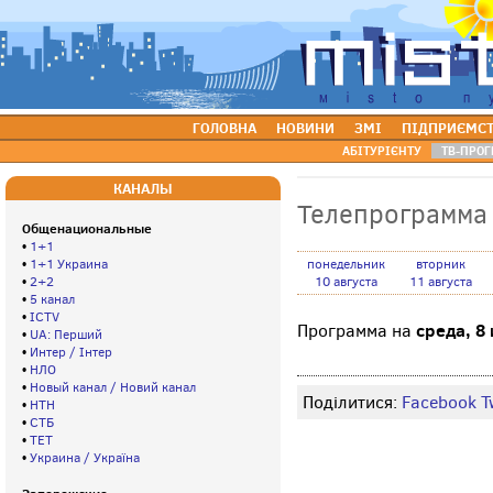
ГОЛОВНА
НОВИНИ
ЗМІ
ПІДПРИЄМС
АБІТУРІЄНТУ
ТВ-ПРОГ
КАНАЛЫ
Телепрограмма
Общенациональные
•
1+1
•
1+1 Украина
понедельник
вторник
•
2+2
10 августа
11 августа
•
5 канал
•
ICTV
среда, 8
Программа на
•
UA: Перший
•
Интер / Інтер
•
НЛО
•
Новый канал / Новий канал
Поділитися:
Facebook
T
•
НТН
•
СТБ
•
ТЕТ
•
Украина / Україна