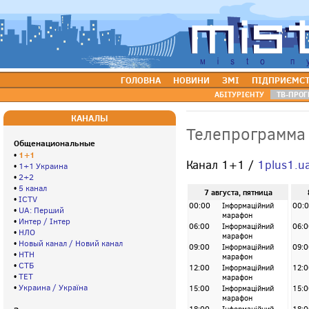
ГОЛОВНА
НОВИНИ
ЗМІ
ПІДПРИЄМС
АБІТУРІЄНТУ
ТВ-ПРОГ
КАНАЛЫ
Телепрограмма
Общенациональные
1+1
•
Канал 1+1 /
1plus1.u
•
1+1 Украина
•
2+2
•
5 канал
7 августа, пятница
•
ICTV
00:00
Інформаційний
00:
•
UA: Перший
марафон
•
Интер / Інтер
06:00
Інформаційний
06:0
•
НЛО
марафон
•
Новый канал / Новий канал
09:00
Інформаційний
09:0
•
НТН
марафон
•
СТБ
12:00
Інформаційний
12:0
•
ТЕТ
марафон
•
Украина / Україна
15:00
Інформаційний
15:0
марафон