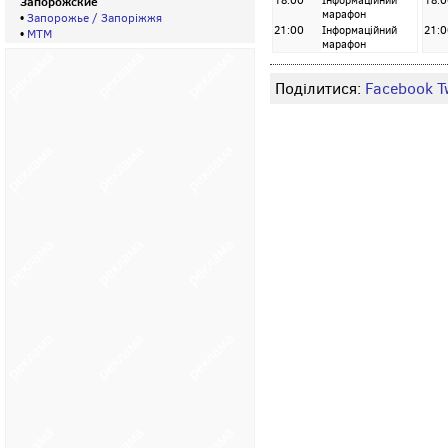
Запорожские
18:00
Інформаційний
18:0
марафон
•
Запорожье / Запорiжжя
21:00
Інформаційний
21:0
•
МТМ
марафон
Поділитися:
Facebook
T