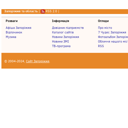
Запоріжжя та область
|
RSS 2.0
|
Розваги
Інформація
Огляди
Афіша Запоріжжя
Довідник підприємств
Про місто
Відпочинок
Каталог сайтів
7 Чудес Запоріжжя
Музика
Новини Запоріжжя
Фотоальбом Запорі
Новини ЗМІ
Обличчя нашого міс
ТВ-програма
RSS
© 2004-2024,
Сайт Запоріжжя
.