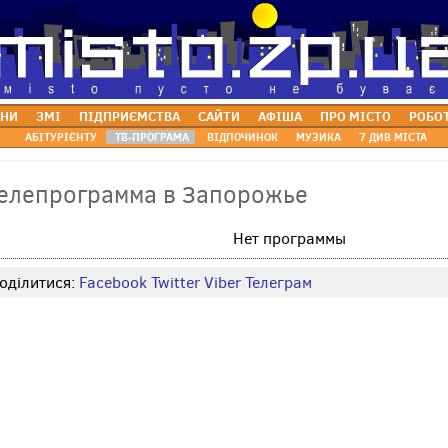
НИ
ЗМІ
ПІДПРИЄМСТВА
САЙТИ
АФІША
ПРО МІСТО
РОБО
АБІТУРІЄНТУ
ТВ-ПРОГРАМА
ВІДПОЧИНОК
МУЗИКА
7 ДИВ МІСТА
елепрограмма в Запорожье
Нет программы
оділитися:
Facebook
Twitter
Viber
Телеграм