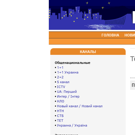
ГОЛОВНА
НОВИ
КАНАЛЫ
Т
Общенациональные
•
1+1
•
1+1 Украина
•
2+2
•
5 канал
П
•
ICTV
•
UA: Перший
•
Интер / Інтер
•
НЛО
•
Новый канал / Новий канал
•
НТН
•
СТБ
•
ТЕТ
•
Украина / Україна