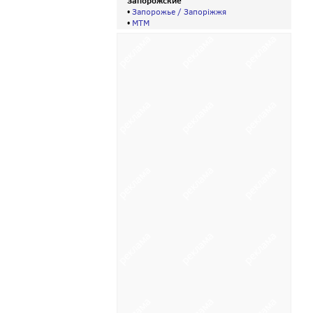
Запорожские
•
Запорожье / Запорiжжя
•
МТМ