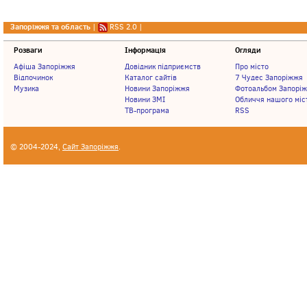
Запоріжжя та область
|
RSS 2.0
|
Розваги
Інформація
Огляди
Афіша Запоріжжя
Довідник підприємств
Про місто
Відпочинок
Каталог сайтів
7 Чудес Запоріжжя
Музика
Новини Запоріжжя
Фотоальбом Запорі
Новини ЗМІ
Обличчя нашого міс
ТВ-програма
RSS
© 2004-2024,
Сайт Запоріжжя
.