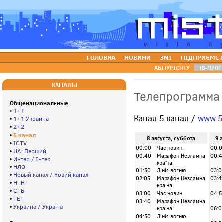
ГОЛОВНА
НОВИНИ
ЗМІ
ПІДПРИЄМС
АБІТУРІЄНТУ
ТВ-ПРОГ
КАНАЛЫ
Телепрограмма
Общенациональные
•
1+1
Канал 5 канал /
www.5
•
1+1 Украина
•
2+2
5 канал
•
8 августа, суббота
9 
•
ICTV
00:00
Час новин.
00:
•
UA: Перший
00:40
Марафон Незламна
00:4
•
Интер / Інтер
країна.
•
НЛО
01:50
Лінія вогню.
03:0
•
Новый канал / Новий канал
02:05
Марафон Незламна
03:4
•
НТН
країна.
•
СТБ
03:00
Час новин.
04:5
•
ТЕТ
03:40
Марафон Незламна
•
Украина / Україна
країна.
06:0
04:50
Лінія вогню.