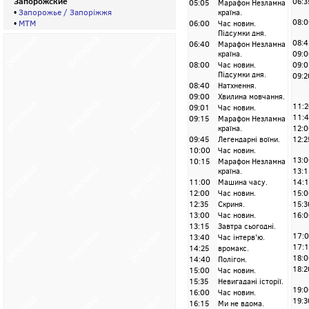
Запорожские
06:3
05:05
Марафон Незламна
•
Запорожье / Запорiжжя
країна.
08:0
•
МТМ
06:00
Час новин.
Підсумки дня.
08:4
06:40
Марафон Незламна
країна.
09:0
08:00
Час новин.
09:0
Підсумки дня.
09:2
08:40
Натхнення.
09:00
Хвилина мовчання.
11:2
09:01
Час новин.
11:
09:15
Марафон Незламна
країна.
12:0
09:45
Легендарні воїни.
12:2
10:00
Час новин.
13:0
10:15
Марафон Незламна
країна.
13:1
11:00
Машина часу.
14:1
12:00
Час новин.
15:0
12:35
Скриня.
15:3
13:00
Час новин.
16:0
13:15
Завтра сьогодні.
17:
13:40
Час інтерв'ю.
17:1
14:25
вромакс.
18:0
14:40
Полігон.
18:2
15:00
Час новин.
15:35
Невигадані історії.
19:0
16:00
Час новин.
19:3
16:15
Ми не вдома.