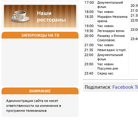
17:00
Документальний
20:3
фільм.
21:0
18:00
Час новин.
21:3
18:20
Марафон Незламна
22:0
країна.
19:00
Час новин.
23:0
19:30
Легендарні воїни.
ЗАПОРОЖЦЫ НА ТВ
20:00
Рандеву з Яніною
23:4
Соколовою.
21:00
Час новин.
21:35
Невигадані історії.
22:00
Документальний
фільм.
23:00
Час новин.
Підсумки дня.
23:40
Серед нас.
Поділитися:
Facebook
T
ВНИМАНИЕ
Администрация сайта не несет
ответственности за изменения в
программе телеканалов