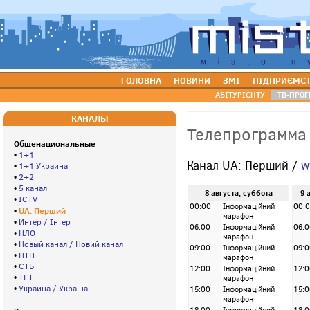
ГОЛОВНА
НОВИНИ
ЗМІ
ПІДПРИЄМС
АБІТУРІЄНТУ
ТВ-ПРОГ
КАНАЛЫ
Телепрограмма
Общенациональные
•
1+1
Канал UA: Перший /
w
•
1+1 Украина
•
2+2
•
5 канал
8 августа, суббота
9 
•
ICTV
00:00
Інформаційний
00:
UA: Перший
•
марафон
•
Интер / Інтер
06:00
Інформаційний
06:0
•
НЛО
марафон
•
Новый канал / Новий канал
09:00
Інформаційний
09:0
•
НТН
марафон
•
СТБ
12:00
Інформаційний
12:0
•
ТЕТ
марафон
•
Украина / Україна
15:00
Інформаційний
15:0
марафон