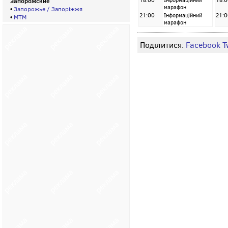
Запорожские
18:00
Інформаційний
18:0
марафон
•
Запорожье / Запорiжжя
21:00
Інформаційний
21:0
•
МТМ
марафон
Поділитися:
Facebook
T