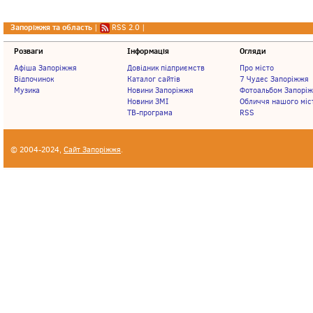
Запоріжжя та область
|
RSS 2.0
|
Розваги
Інформація
Огляди
Афіша Запоріжжя
Довідник підприємств
Про місто
Відпочинок
Каталог сайтів
7 Чудес Запоріжжя
Музика
Новини Запоріжжя
Фотоальбом Запорі
Новини ЗМІ
Обличчя нашого міс
ТВ-програма
RSS
© 2004-2024,
Сайт Запоріжжя
.