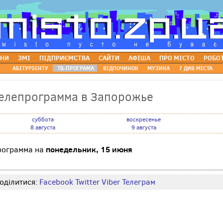
НИ
ЗМІ
ПІДПРИЄМСТВА
САЙТИ
АФІША
ПРО МІСТО
РОБО
АБІТУРІЄНТУ
ТВ-ПРОГРАМА
ВІДПОЧИНОК
МУЗИКА
7 ДИВ МІСТА
елепрограмма в Запорожье
суббота
воскресенье
8 августа
9 августа
понедельник, 15 июня
рограмма на
оділитися:
Facebook
Twitter
Viber
Телеграм