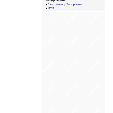
Запорожские
•
Запорожье / Запорiжжя
•
МТМ