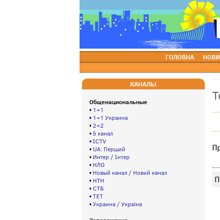
ГОЛОВНА
НОВИ
КАНАЛЫ
Т
Общенациональные
•
1+1
•
1+1 Украина
•
2+2
•
5 канал
•
ICTV
П
•
UA: Перший
•
Интер / Інтер
•
НЛО
•
Новый канал / Новий канал
П
•
НТН
•
СТБ
•
ТЕТ
•
Украина / Україна