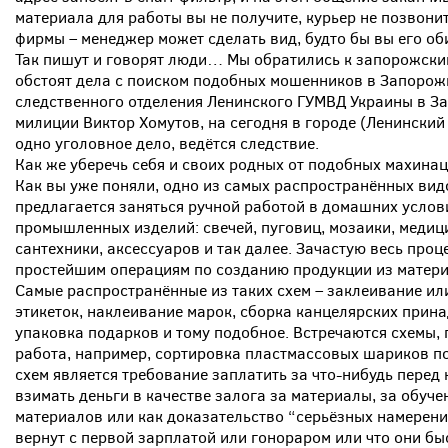
материала для работы вы не получите, курьер не позвонит
фирмы – менеджер может сделать вид, будто бы вы его об
Так пишут и говорят люди… Мы обратились к запорожским
обстоят дела с поиском подобных мошенников в Запорожь
следственного отделения Ленинского ГУМВД Украины в З
милиции Виктор Хомутов, на сегодня в городе (Ленинский
одно уголовное дело, ведётся следствие.
Как же уберечь себя и своих родных от подобных махинац
Как вы уже поняли, одно из самых распространённых вид
предлагается заняться ручной работой в домашних услов
промышленных изделий: свечей, пуговиц, мозаики, медиц
сантехники, аксессуаров и так далее. Зачастую весь проц
простейшим операциям по созданию продукции из матери
Самые распространённые из таких схем – заклеивание ил
этикеток, наклеивание марок, сборка канцелярских прина
упаковка подарков и тому подобное. Встречаются схемы, 
работа, например, сортировка пластмассовых шариков по
схем является требование заплатить за что-нибудь перед
взимать деньги в качестве залога за материалы, за обуче
материалов или как доказательство “серьёзных намерени
вернут с первой зарплатой или гонораром или что они бы