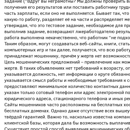
задание (“Вдруг вы неграмотны? Мы должны проверить ва
получения его результатов или поставить работнику тру
часть зарплаты, если оно не выполняется. Бывает так, ч
какую-то работу, разделяет её на части и распределяет 
утверждая, что это тестовое задание, необходимое для пр
выполнив задание, возвращают лжеработодателю результа
работа выполнена некачественно, что работник “не подхо
Таким образом, могут создаваться веб-сайты, книги, стат
компьютерных игр и так далее, получается, что всю рабо
принадлежат мошеннику, причём у жертв нет возможности
Цель мошеннических предложений – привлечение как мо
жертв. В таких объявлениях нет требований к возрасту, о
указывается должность, нет информации о круге обязанн
указывается смысл работы и необходимые требования к 
предоставляют минимальное количество контактных данны
указан только сотовый телефон или адрес электронной по
юридического адреса, стационарного телефона и иных рек
Сайты мошенников часто расположены на бесплатных хост
бесплатных доменах. Однако даже отсутствие всех вышеу
твёрдой гарантией. Важно то, насколько известна компан
клиентской базы, которая дала бы возможность выплачи
Существует простой способ выявления мошеннических об