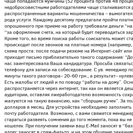
чаще попадаются мужчины (52 процента против 48 проце
недобросовестными работодателями чаще сталкиваются р
распространенные варианты мошенничества – вымогатель
рода услуги. Каждому десятому предлагали пройти платно
опрошенного при приеме на работу требовали деньги “на
“за оформление счета, на который будет переводиться за
Кроме того, во время поиска работы соискатель может ст
происходит после звонков на платные номера (например, 
схема проста: после подачи резюме на Интернет-сайт или
приходит письмо приблизительно такого содержания: “До
нас заинтересовала Ваша кандидатура. Просьба связатьс
телефону для записи на собеседование. С ув. менеджер п
минуты такого разговора– 20–60 грн., а результат– нулев
Есть жалобы от людей и по поводу “работы на дому”. Ос
распространяется через интернет, так как он является д
аудитории, оставляя лжеработодателю возможность сохр
жалуются на такую вакансию, как “сборщик ручек”. За п
долларов в месяц. Для устройства необходимо заполнить 
почту работодателя. Возможно, с вами свяжется менеджер
стараться развеять сомнения до того момента, пока вы н
кошелек. При получении заявки ваш E-Mail заносят в “баз
адрес заносят в спам-фильтр, и на этом общение заканчи