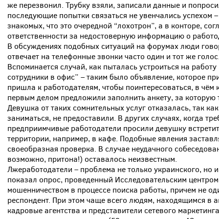
же перезвонил. Трубку взяли, записали данные и попроси
последующие попытки связаться не увенчались успехом – 
знакомых, что это очередной “лохотрон”, а в конторе, сог
ответственности за недостоверную информацию о работо
В обсуждениях подобных ситуаций на форумах люди говоря
отвечает на телефонные звонки часто один и тот же голос
Вспоминается случай, как пыталась устроиться на работу
сотрудники в офис” – таким было объявление, которое п
пришла к работодателям, чтобы поинтересоваться, в чём 
первым делом предложили заполнить анкету, за которую 
Девушка от таких сомнительных услуг отказалась, так ка
заниматься, не предоставили. В других случаях, когда тр
предприимчивые работодатели просили девушку встретит
территории, например, в кафе. Подобные явления заставля
своеобразная проверка. В случае неудачного собеседова
возможно, притона!) оставалось неизвестным.
Лжеработодатели – проблема не только украинского, но и
показал опрос, проведенный Исследовательским центром 
мошенничеством в процессе поиска работы, причем не од
респондент. При этом чаще всего людям, находящимся в 
кадровые агентства и представители сетевого маркетинга