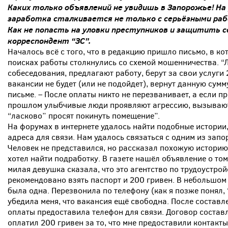
Каких только объявлений не увидишь в Запорожье! На 
заработка сталкивается не только с серьёзными раб
Как не попасть на уловки преступников и защитить с
корреспондент “ЗС”.
Началось всё с того, что в редакцию пришло письмо, в ко
поисках работы столкнулись со схемой мошенничества. 
собеседования, предлагают работу, берут за свои услуги
вакансии не будет (или не подойдет), вернут данную сумм
письме. – После оплаты никто не перезванивает, а если пр
прошлом улыбчивые люди проявляют агрессию, вызывают
“ласково” просят покинуть помещение”.
На форумах в интернете удалось найти подобные истории
адреса для связи. Нам удалось связаться с одним из зап
Человек не представился, но рассказал похожую историю.
хотел найти подработку. В газете нашёл объявление о том
милая девушка сказала, что это агентство по трудоустрой
рекомендовано взять паспорт и 200 гривен. В небольшом 
была одна. Перезвонила по телефону (как я позже понял,
убедила меня, что вакансия ещё свободна. После состав
оплаты предоставила телефон для связи. Договор составл
оплатил 200 гривен за то, что мне предоставили контакты 