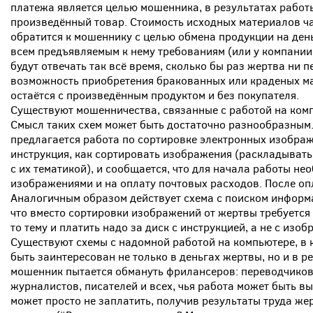
платежа является целью мошенника, в результатах работы
произведённый товар. Стоимость исходных материалов ч
обратится к мошеннику с целью обмена продукции на деньги
всем предъявляемым к нему требованиям (или у компании
будут отвечать так всё время, сколько бы раз жертва ни 
возможность приобретения бракованных или краденых ма
остаётся с произведённым продуктом и без покупателя.
Существуют мошенничества, связанные с работой на компь
Смысл таких схем может быть достаточно разнообразным. 
предлагается работа по сортировке электронных изображ
инструкция, как сортировать изображения (раскладывать
с их тематикой), и сообщается, что для начала работы не
изображениями и на оплату почтовых расходов. После оп
Аналогичным образом действует схема с поиском информац
что вместо сортировки изображений от жертвы требуется 
то тему и платить надо за диск с инструкцией, а не с изо
Существуют схемы с надомной работой на компьютере, в
быть заинтересован не только в деньгах жертвы, но и в ре
мошенник пытается обмануть фрилансеров: переводчиков
журналистов, писателей и всех, чья работа может быть 
может просто не заплатить, получив результаты труда же