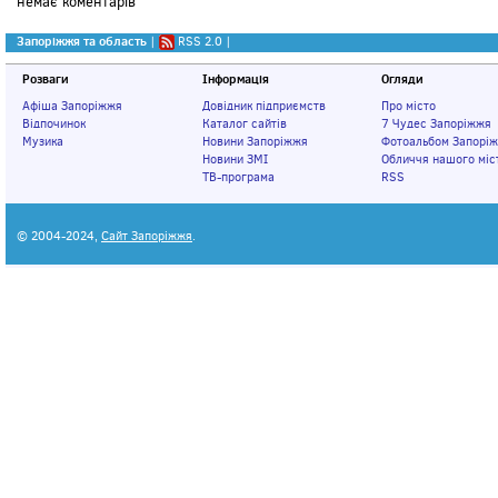
немає коментарів
Запоріжжя та область
|
RSS 2.0
|
Розваги
Інформація
Огляди
Афіша Запоріжжя
Довідник підприємств
Про місто
Відпочинок
Каталог сайтів
7 Чудес Запоріжжя
Музика
Новини Запоріжжя
Фотоальбом Запорі
Новини ЗМІ
Обличчя нашого міс
ТВ-програма
RSS
© 2004-2024,
Сайт Запоріжжя
.