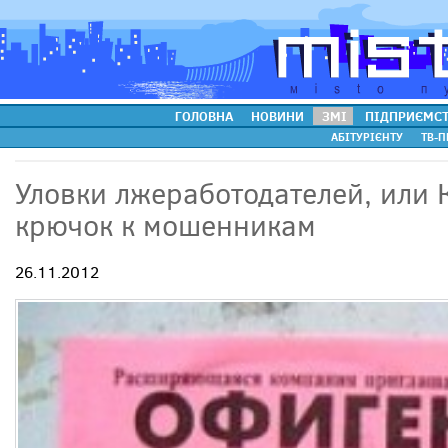
ГОЛОВНА
НОВИНИ
ЗМІ
ПІДПРИЄМС
АБІТУРІЄНТУ
ТВ-П
Уловки лжеработодателей, или 
крючок к мошенникам
26.11.2012