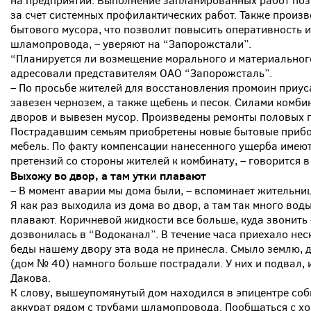
на предприятии. Выполнение запланированных работ поз
за счет системных профилактических работ. Также произ
бытового мусора, что позволит повысить оперативность 
шламопровода, – уверяют на “Запорожстали”.
“Планируется ли возмещение морального и материального
адресовали представителям ОАО “Запорожсталь”.
– По просьбе жителей для восстановления промоин приу
завезен чернозем, а также щебень и песок. Силами комб
дворов и вывезен мусор. Произведены ремонты половых 
Пострадавшим семьям приобретены новые бытовые прибо
мебель. По факту компенсации нанесенного ущерба имеют
претензий со стороны жителей к комбинату, – говорится в
Выхожу во двор, а там утки плавают
– В момент аварии мы дома были, – вспоминает жительни
Я как раз выходила из дома во двор, а там так много воды
плавают. Коричневой жидкости все больше, куда звонить 
дозвонилась в “Водоканал”. В течение часа приехало не
беды нашему двору эта вода не принесла. Смыло землю, д
(дом № 40) намного больше пострадали. У них и подвал, 
Дакова.
К слову, вышеупомянутый дом находился в эпицентре соб
аккурат рядом с трубами шламопровода. Пообщаться с хо