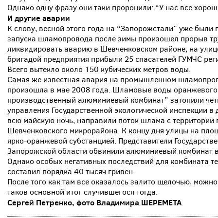
Однако одну фразу они таки проронили: “У нас все хорош
И другие аварии
К слову, весной этого года на “Запорожстали” уже были
запуска шламопровода после зимы произошел прорыв тр
ликвидировать аварию в Шевченковском районе, на улиц
бригадой предприятия прибыли 25 спасателей ГУМЧС реги
Всего вытекло около 150 кубических метров воды.
Самая же известная авария на промышленном шламопров
произошла в мае 2008 года. Шламовые воды оранжевого
производственный алюминиевый комбинат” затопили чет
управления Государственной экологической инспекции в
всю майскую ночь, направили поток шлама с территории п
Шевченковского микрорайона. К концу дня улицы на пло
ярко-оранжевой субстанцией. Представители Государств
Запорожской области обвинили алюминиевый комбинат в 
Однако особых негативных последствий для комбината те
составил порядка 40 тысяч гривен.
После того как там все оказалось залито щелочью, можно
таков основной итог случившегося тогда.
Сергей Петренко, фото Владимира ШЕРЕМЕТА