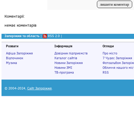
Коментарії:
немає коментарів
Запоріжжя та область
|
RSS 2.0
|
Розваги
Інформація
Огляди
Афіша Запоріжжя
Довідник підприємств
Про місто
Відпочинок
Каталог сайтів
7 Чудес Запоріжжя
Музика
Новини Запоріжжя
Фотоальбом Запорі
Новини ЗМІ
Обличчя нашого міс
ТВ-програма
RSS
© 2004-2024,
Сайт Запоріжжя
.