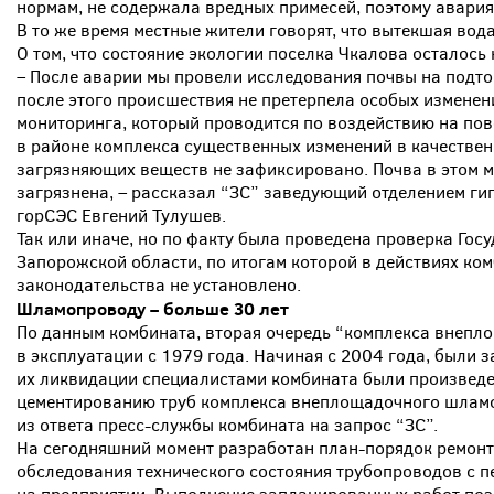
нормам, не содержала вредных примесей, поэтому авари
В то же время местные жители говорят, что вытекшая вод
О том, что состояние экологии поселка Чкалова осталось 
– После аварии мы провели исследования почвы на подт
после этого происшествия не претерпела особых изменен
мониторинга, который проводится по воздействию на пов
в районе комплекса существенных изменений в качествен
загрязняющих веществ не зафиксировано. Почва в этом м
загрязнена, – рассказал “ЗС” заведующий отделением 
горСЭС Евгений Тулушев.
Так или иначе, но по факту была проведена проверка Гос
Запорожской области, по итогам которой в действиях к
законодательства не установлено.
Шламопроводу – больше 30 лет
По данным комбината, вторая очередь “комплекса внепл
в эксплуатации с 1979 года. Начиная с 2004 года, были
их ликвидации специалистами комбината были произведе
цементированию труб комплекса внеплощадочного шламоу
из ответа пресс-службы комбината на запрос “ЗС”.
На сегодняшний момент разработан план-порядок ремонт
обследования технического состояния трубопроводов с п