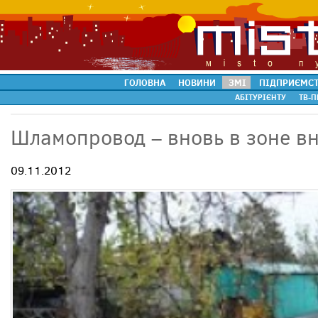
ГОЛОВНА
НОВИНИ
ЗМІ
ПІДПРИЄМС
АБІТУРІЄНТУ
ТВ-П
Шламопровод – вновь в зоне в
09.11.2012