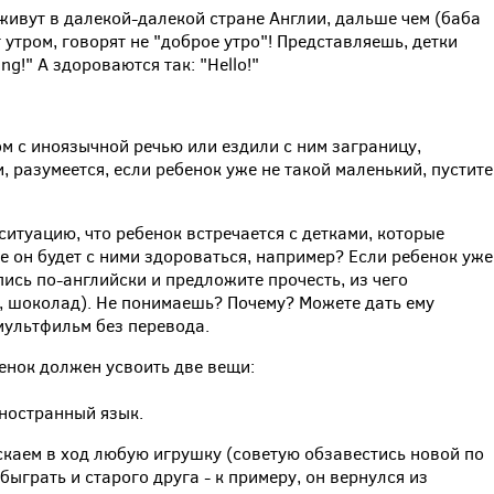
и живут в далекой-далекой стране Англии, дальше чем (баба
 утром, говорят не "доброе утро"! Представляешь, детки
ng!" А здороваются так: "Hello!"
м с иноязычной речью или ездили с ним заграницу,
, разумеется, если ребенок уже не такой маленький, пустите
итуацию, что ребенок встречается с детками, которые
е он будет с ними здороваться, например? Если ребенок уже
пись по-английски и предложите прочесть, из чего
, шоколад). Не понимаешь? Почему? Можете дать ему
мультфильм без перевода.
енок должен усвоить две вещи:
иностранный язык.
ускаем в ход любую игрушку (советую обзавестись новой по
быграть и старого друга - к примеру, он вернулся из