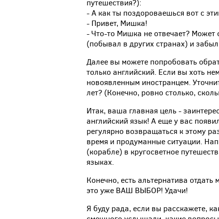
путешествия?):
- А как ты поздороваешься вот с эт
- Привет, Мишка!
- Что-то Мишка не отвечает? Может 
(побывал в других странах) и забы
Далее вы можете попробовать обрат
только английский. Если вы хоть не
новоявленным иностранцем. Уточнит
лет? (Конечно, ровно столько, сколь
Итак, ваша главная цель - заинтерес
английский язык! А еще у вас появ
регулярно возвращаться к этому раз
время и продуманные ситуации. Нап
(корабле) в кругосветное путешест
языках.
Конечно, есть альтернатива отдать
это уже ВАШ ВЫБОР! Удачи!
Я буду рада, если вы расскажете, к
смешного услышали, какие вопросы о