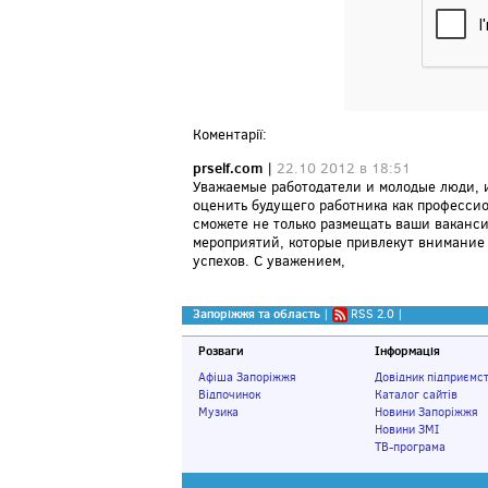
Коментарії:
prself.com
|
22.10 2012 в 18:51
Уважаемые работодатели и молодые люди, и
оценить будущего работника как профессион
сможете не только размещать ваши вакансии
мероприятий, которые привлекут внимание 
успехов. С уважением,
Запоріжжя та область
|
RSS 2.0
|
Розваги
Інформація
Афіша Запоріжжя
Довідник підприємс
Відпочинок
Каталог сайтів
Музика
Новини Запоріжжя
Новини ЗМІ
ТВ-програма