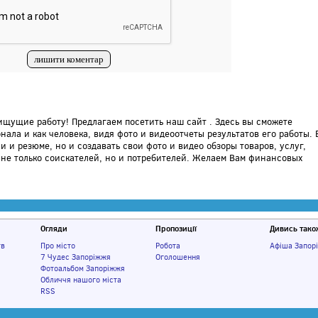
щущие работу! Предлагаем посетить наш сайт . Здесь вы сможете
ала и как человека, видя фото и видеоотчеты результатов его работы. 
 и резюме, но и создавать свои фото и видео обзоры товаров, услуг,
не только соискателей, но и потребителей. Желаем Вам финансовых
Огляди
Пропозиції
Дивись тако
тв
Про місто
Робота
Афіша Запор
7 Чудес Запоріжжя
Оголошення
Фотоальбом Запоріжжя
Обличчя нашого міста
RSS