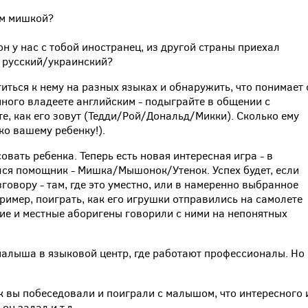
им мишкой?
он у нас с тобой иностранец, из другой страны приехал
л русский/украинский?
иться к нему на разных языках и обнаружить, что понимает 
много владеете английским - подыграйте в общении с
е, как его зовут (Тедди/Рой/Дональд/Микки). Сколько ему
ко вашему ребенку!).
овать ребенка. Теперь есть новая интересная игра - в
ился помощник - Мишка/Мышонок/Утенок. Успех будет, если
говору - там, где это уместно, или в намеренно выбранное
ример, поиграть, как его игрушки отправились на самолете
вие и местные аборигены говорили с ними на непонятных
 малыша в языковой центр, где работают профессионалы. Но
ак вы побеседовали и поиграли с малышом, что интересного 
н задал и т.д.