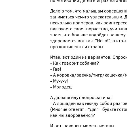
по мотивации детей в играх на англ
Дело в том, что малышам совершенн
заниматься чем-то увлекательным. Д
несколько примеров, как заинтерес
включаете свое творчество, учитыва
знает, что больше подойдет вашему 
здоровается вот так: "Hello!", а кт
про континенты и страны.
Итак, вот один из вариантов. Спроси
- Как говорит собачка?
- Гав!
- А коровка/овечка/тигр/кошечка
- Му-у-у!
- Молодец!
А дальше идут вопросы типа:
- А лошадки как между собой разго
(Многие ответят - "Да!" - будьте гот
как мы здороваемся?
И вот, наконец, момент истины: