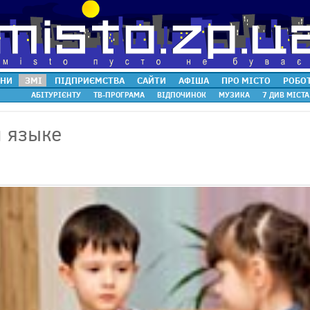
НИ
ЗМІ
ПІДПРИЄМСТВА
САЙТИ
АФІША
ПРО МІСТО
РОБО
АБІТУРІЄНТУ
ТВ-ПРОГРАМА
ВІДПОЧИНОК
МУЗИКА
7 ДИВ МІСТА
 языке