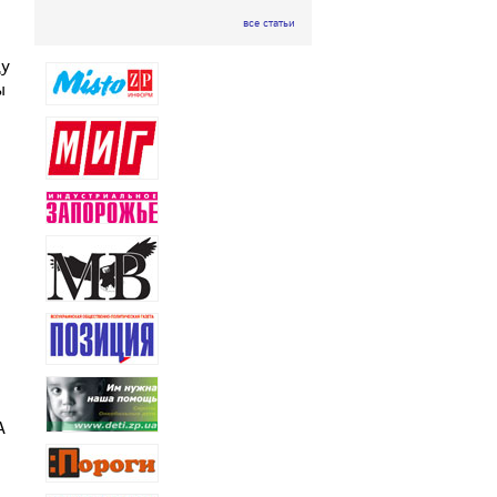
все статьи
ду
ы
А