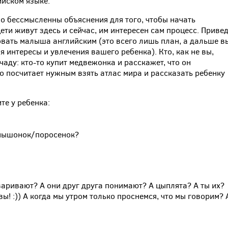
ийском языке.
о бессмысленны объяснения для того, чтобы начать
ети живут здесь и сейчас, им интересен сам процесс. Приве
овать малыша английским (это всего лишь план, а дальше в
я интересы и увлечения вашего ребенка). Кто, как не вы,
чаду: кто-то купит медвежонка и расскажет, что он
о-то посчитает нужным взять атлас мира и рассказать ребенку
те у ребенка:
/мышонок/поросенок?
варивают? А они друг друга понимают? А цыплята? А ты их?
овы! :)) А когда мы утром только проснемся, что мы говорим? 