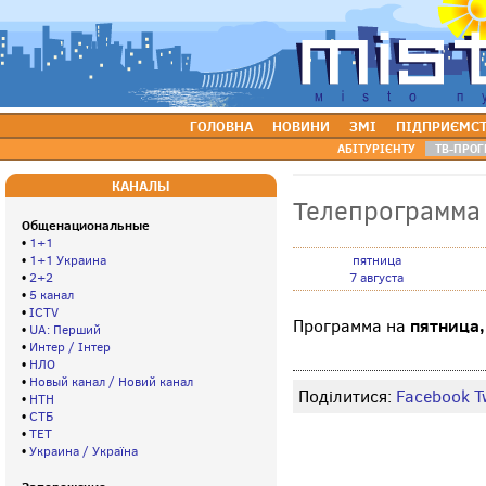
ГОЛОВНА
НОВИНИ
ЗМІ
ПІДПРИЄМС
АБІТУРІЄНТУ
ТВ-ПРОГ
КАНАЛЫ
Телепрограмма
Общенациональные
•
1+1
•
1+1 Украина
пятница
•
2+2
7 августа
•
5 канал
•
ICTV
пятница,
Программа на
•
UA: Перший
•
Интер / Інтер
•
НЛО
•
Новый канал / Новий канал
Поділитися:
Facebook
T
•
НТН
•
СТБ
•
ТЕТ
•
Украина / Україна