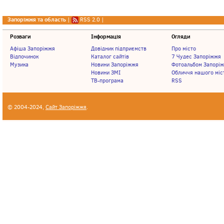
Запоріжжя та область
|
RSS 2.0
|
Розваги
Інформація
Огляди
Афіша Запоріжжя
Довідник підприємств
Про місто
Відпочинок
Каталог сайтів
7 Чудес Запоріжжя
Музика
Новини Запоріжжя
Фотоальбом Запорі
Новини ЗМІ
Обличчя нашого міс
ТВ-програма
RSS
© 2004-2024,
Сайт Запоріжжя
.