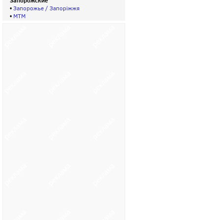
Запорожские
•
Запорожье / Запорiжжя
•
МТМ