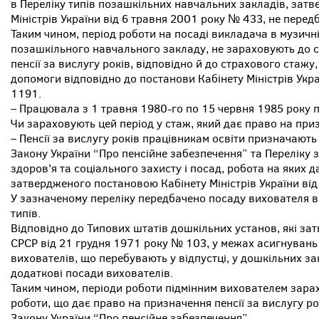
в Переліку типів позашкільних навчальних закладів, зат
Міністрів України від 6 травня 2001 року № 433, не перед
Таким чином, період роботи на посаді викладача в музичні
позашкільного навчального закладу, не зараховують до 
пенсії за вислугу років, відповідно й до страхового стаж
допомоги відповідно до постанови Кабінету Міністрів Укр
1191.
– Працювала з 1 травня 1980-го по 15 червня 1985 року п
Чи зараховують цей період у стаж, який дає право на приз
– Пенсії за вислугу років працівникам освіти призначають 
Закону України “Про пенсійне забезпечення” та Переліку з
здоров’я та соціального захисту і посад, робота на яких д
затвердженого постановою Кабінету Міністрів України ві
У зазначеному переліку передбачено посаду вихователя в
типів.
Відповідно до Типових штатів дошкільних установ, які за
СРСР від 21 грудня 1971 року № 103, у межах асигнувань н
вихователів, що перебувають у відпустці, у дошкільних з
додаткові посади вихователів.
Таким чином, періоди роботи підмінним вихователем зара
роботи, що дає право на призначення пенсії за вислугу рок
Закону України “Про пенсійне забезпечення”.