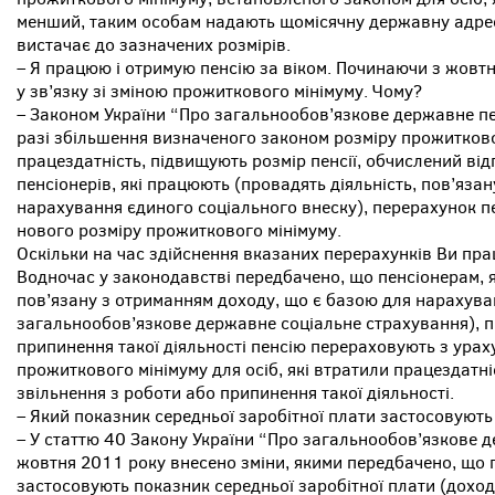
менший, таким особам надають щомісячну державну адресн
вистачає до зазначених розмірів.
– Я працюю і отримую пенсію за віком. Починаючи з жовт
у зв’язку зі зміною прожиткового мінімуму. Чому?
– Законом України “Про загальнообов’язкове державне пе
разі збільшення визначеного законом розміру прожитковог
працездатність, підвищують розмір пенсії, обчислений відп
пенсіонерів, які працюють (провадять діяльність, пов’яза
нарахування єдиного соціального внеску), перерахунок пе
нового розміру прожиткового мінімуму.
Оскільки на час здійснення вказаних перерахунків Ви пр
Водночас у законодавстві передбачено, що пенсіонерам, я
пов’язану з отриманням доходу, що є базою для нарахува
загальнообов’язкове державне соціальне страхування), пі
припинення такої діяльності пенсію перераховують з ура
прожиткового мінімуму для осіб, які втратили працездатні
звільнення з роботи або припинення такої діяльності.
– Який показник середньої заробітної плати застосовують 
– У статтю 40 Закону України “Про загальнообов’язкове 
жовтня 2011 року внесено зміни, якими передбачено, що п
застосовують показник середньої заробітної плати (дохо