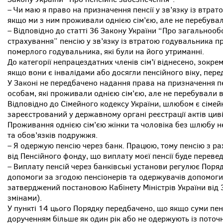
– Чи маю я право на призначення пенсії у зв’язку із втра
якщо ми з ним проживали однією сім’єю, але не перебува
– Відповідно до статті 36 Закону України “Про загальноо
страхування” пенсію у зв’язку із втратою годувальника п
померлого годувальника, які були на його утриманні.
До категорії непрацездатних членів сім’ї віднесено, зокрем
якщо вони є інвалідами або досягли пенсійного віку, пере
У Законі не передбачено надання права на призначення пе
особам, які проживали однією сім’єю, але не перебували 
Відповідно до Сімейного кодексу України, шлюбом є сімей
зареєстрований у державному органі реєстрації актів цив
Проживання однією сім’єю жінки та чоловіка без шлюбу н
та обов’язків подружжя.
– Я одержую пенсію через банк. Працюю, тому пенсію з ра
від Пенсійного фонду, що виплату моєї пенсії буде переве
– Виплату пенсій через банківські установи регулює Поря
допомоги за згодою пенсіонерів та одержувачів допомоги ч
затверджений постановою Кабінету Міністрів України від 
змінами).
У пункті 14 цього Порядку передбачено, що якщо суми пе
дорученням більше як один рік або не одержують із поточ