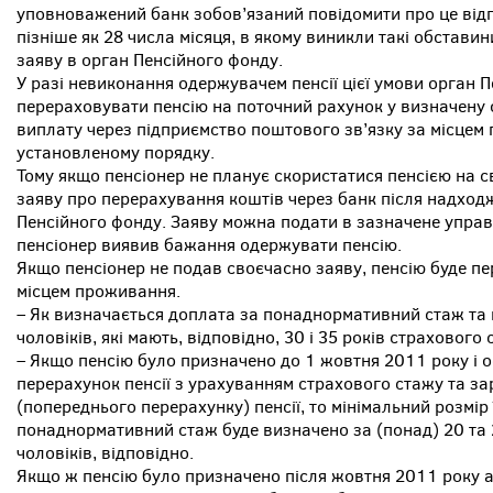
уповноважений банк зобов’язаний повідомити про це від
пізніше як 28 числа місяця, в якому виникли такі обставин
заяву в орган Пенсійного фонду.
У разі невиконання одержувачем пенсії цієї умови орган 
перераховувати пенсію на поточний рахунок у визначену 
виплату через підприємство поштового зв’язку за місце
установленому порядку.
Тому якщо пенсіонер не планує скористатися пенсією на с
заяву про перерахування коштів через банк після надход
Пенсійного фонду. Заяву можна подати в зазначене управ
пенсіонер виявив бажання одержувати пенсію.
Якщо пенсіонер не подав своєчасно заяву, пенсію буде п
місцем проживання.
– Як визначається доплата за понаднормативний стаж та м
чоловіків, які мають, відповідно, 30 і 35 років страхового
– Якщо пенсію було призначено до 1 жовтня 2011 року і о
перерахунок пенсії з урахуванням страхового стажу та за
(попереднього перерахунку) пенсії, то мінімальний розмір ї
понаднормативний стаж буде визначено за (понад) 20 та 2
чоловіків, відповідно.
Якщо ж пенсію було призначено після жовтня 2011 року а