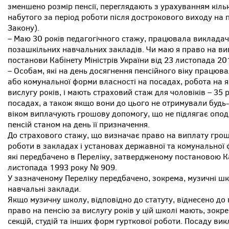
зменшено розмір пенсії, переглядають з урахуванням кільк
набутого за період роботи після дострокового виходу на п
Закону).
– Маю 30 років педагогічного стажу, працювала викладаче
позашкільних навчальних закладів. Чи маю я право на ви
постанови Кабінету Міністрів України від 23 листопада 
– Особам, які на день досягнення пенсійного віку працюв
або комунальної форми власності на посадах, робота на я
вислугу років, і мають страховий стаж для чоловіків – 35 р
посадах, а також якщо вони до цього не отримували будь-як
віком виплачують грошову допомогу, що не підлягає опода
пенсій станом на день її призначення.
До страхового стажу, що визначає право на виплату гро
роботи в закладах і установах державної та комунальної 
які передбачено в Переліку, затвердженому постановою Каб
листопада 1993 року № 909.
У зазначеному Переліку передбачено, зокрема, музичні шк
навчальні заклади.
Якщо музичну школу, відповідно до статуту, віднесено до
право на пенсію за вислугу років у цій школі мають, зокре
секцій, студій та інших форм гурткової роботи. Посаду ви