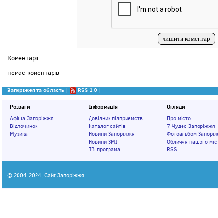
Коментарії:
немає коментарів
Запоріжжя та область
|
RSS 2.0
|
Розваги
Інформація
Огляди
Афіша Запоріжжя
Довідник підприємств
Про місто
Відпочинок
Каталог сайтів
7 Чудес Запоріжжя
Музика
Новини Запоріжжя
Фотоальбом Запорі
Новини ЗМІ
Обличчя нашого міс
ТВ-програма
RSS
© 2004-2024,
Сайт Запоріжжя
.