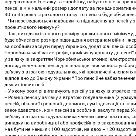
перераховано із стажу та заробітку, набутого після приз
пенсії, її мінімальний розмір і доплату за понаднормати
30 та 35 років страхового стажу, то пенсію буде обчислено
– Чи переглядаються надбавки та підвищення до пенсії у з
прожиткового мінімуму?
– Так, виходячи із нового розміру прожиткового мінімуму, 
буде обчислено розміри підвищення ветеранам війни і жер
за особливі заслуги перед Україною, додаткові пенсії ос
Чорнобильської катастрофи, щомісячну доплату до пенсі
у зв’язку із закриттям Чорнобильської атомної електроста
догляд, мінімальні пенсії для інвалідів-військовослужбовц
зв’язку з втратою годувальника, які призначені членам їх
відповідно до Закону України “Про пенсійне забезпечення 
деяких інших осіб”.
– У якому розмірі виплачують пенсії у зв’язку із втратою 
– Розмір пенсії у зв’язку з втратою годувальника (з урах
пенсій, цільової грошової допомоги, сум індексації та інш
законодавством, крім пенсій за особливі заслуги перед Ук
зв’язку з втратою годувальника членам сімей шахтарів, с
випадку на виробництві або професійного захворювання) 
має бути не менш як 100 відсотків, на двох – 120 відсотків,
прожиткового мінімуму, встановленого законом для осіб, 