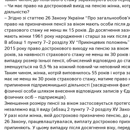
– Чи має право на достроковий вихід на пенсію жінка, к
діяльністю?
– Згідно зі статтею 26 Закону України “Про загальнообов
право на призначення пенсії за віком мають особи після до
страхового стажу не менш як 15 років. До досягнення зазн
мають жінки 1961 року народження і старші за них після д
В абзаці 1 пункту 7–2 розділу XV “Прикінцевих положень”
2015 року право дострокового виходу на пенсію за віком
років, за наявності страхового стажу не менш як 30 років 
випадку розмір їхньої пенсії, обчислений відповідно до ста
зменшується на 0,5 % за кожний повний чи неповний міся
Таким чином, жінка, котрій виповнилось 55 років і котра 
має не менш як 30 років страхового стажу, матиме право 
припинення підприємницької діяльності (засвідчення факт
фізичної особи шляхом внесення відповідних записів у Є
фізичних осіб – підприємців).
Зменшення розміру пенсії за віком застосовується протяго
незалежно від її виду (абзац 2 пункту 7–2 розділу XV Зако
У разі коли жінка, якій достроково призначено пенсію, до 
26 Закону, працевлаштувалася, виплату достроково призн
припиняють. У цьому випадку після досягнення віку, передб