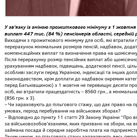
У зв’язку із зміною прожиткового мінімуму з 1 жовтня
виплат 447 тис. (84 %) пенсіонерів області, середній р
Виходячи з прожиткового мінімуму для осіб, які втратили 
перерахунок мінімальних розмірів пенсій, надбавок, додат
компенсаційних виплат та визначення права на щомісячн
Після перерахунку розмір пенсійних виплат або щомісячн
урахуванням надбавок, підвищень, додаткової пенсії, ціль
особливі заслуги перед Україною, індексації та інших допл
законодавством, крім доплати до надбавок окремим катего
перед Батьківщиною) з 1 жовтня не перевищує десяти про
осіб, які втратили працездатність – 8560 грн., а мінімальн
(856 грн. х 3).
– Чи зараховують до пільгового стажу, що дає право на пр
умовах, період перебування на військових зборах?
– Відповідно до пункту 11 статті 29 Закону України “Про в
за військовозобов’язаними, яких призвано на збори, на ве
займана посада й середня заробітна плата на підприємств
Таким чином, до пільгового стажу зараховують весь періо