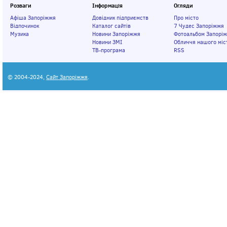
Розваги
Інформація
Огляди
Афіша Запоріжжя
Довідник підприємств
Про місто
Відпочинок
Каталог сайтів
7 Чудес Запоріжжя
Музика
Новини Запоріжжя
Фотоальбом Запорі
Новини ЗМІ
Обличчя нашого міс
ТВ-програма
RSS
© 2004-2024,
Сайт Запоріжжя
.