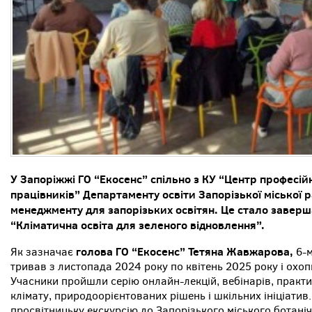
У Запоріжжі ГО “Екосенс” спільно з КУ “Центр професій
працівників” Департаменту освіти Запорізької міської
менеджменту для запорізьких освітян. Це стало завер
“Кліматична освіта для зеленого відновлення”.
голова ГО “Екосенс” Тетяна Жавжарова,
Як зазначає
6-м
тривав з листопада 2024 року по квітень 2025 року і охоп
Учасники пройшли серію онлайн-лекцій, вебінарів, практику
клімату, природоорієнтованих рішень і шкільних ініціатив.
просвітницьку екскурсію до Запорізького міського ботані