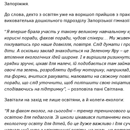
Запоріжжя.
До слова, дехто з освітян уже на воркшоп прийшов з пра
вихователька дошкільного підрозділу Запорізької гімназі
Я вперше брала участь у такому великому навчальному курс
“
корисні поради, фахові поради, чудові спікери… Ми живе
піклуватись про наше довкілля, повітря. Слід думати і п
діти. А оскільки заклад знаходиться на Зеленому Яру – ц
втілення екологічних ідей широке. І я вирішила ризикнути 
грядки зручні, цікаві для малечі, їй подобається там зай
овочі та зелень, розробляти дрібну моторику, наприклад
та форми, вчитися рахувати, малювати на свіжому пові
поради, що слід уточнити, щоб поліпшити свою ініціативу.
сподіваючись на підтримку”,
– розповіла пані Світлана.
Завітали на захід не лише освітяни, а й колеги-екологи:
“Я за фахом еколог, на сьогодні – тренер тренингового 
освітою для педагогів. Зі школи цікавився питаннями ек
екологічну освіту для дітей, бо це дуже важливо і для су
навчальний курс з кліматичної освіти, на жаль, не потра