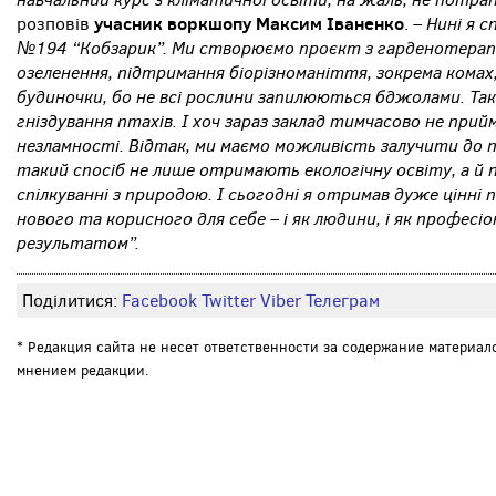
учасник воркшопу Максим Іваненко
Нині я с
розповів
. –
№194 “Кобзарик”. Ми створюємо проєкт з гарденотерапії
озеленення, підтримання біорізноманіття, зокрема кома
будиночки, бо не всі рослини запилюються бджолами. Та
гніздування птахів. І хоч зараз заклад тимчасово не прий
незламності. Відтак, ми маємо можливість залучити до про
такий спосіб не лише отримають екологічну освіту, а й
спілкуванні з природою. І сьогодні я отримав дуже цінні 
нового та корисного для себе – і як людини, і як професі
результатом”.
Поділитися:
Facebook
Twitter
Viber
Телеграм
* Редакция сайта не несет ответственности за содержание материал
мнением редакции.