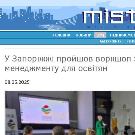
ГОЛОВНА
НОВИНИ
ЗМІ
ПІДПРИЄМС
АБІТУРІЄНТУ
ТВ-П
У Запоріжжі пройшов воркшоп 
менеджменту для освітян
08.05.2025