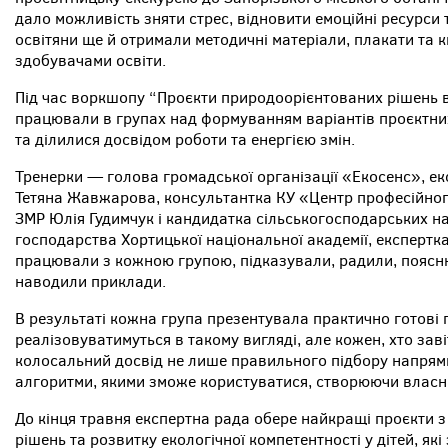
дало можливість зняти стрес, відновити емоційні ресурси 
освітяни ще й отримали методичні матеріали, плакати та к
здобувачами освіти.
Під час воркшопу “Проєкти природоорієнтованих рішень в 
працювали в групах над формуванням варіантів проєктни
та ділилися досвідом роботи та енергією змін.
Тренерки — голова громадської організації «Екосенс», ек
Тетяна Жавжарова, консультантка КУ «Центр професійног
ЗМР Юлія Гудимчук і кандидатка сільськогосподарських н
господарства Хортицької національної академії, експертк
працювали з кожною групою, підказували, радили, поясню
наводили приклади.
В результаті кожна група презентувала практично готові п
реалізовуватимуться в такому вигляді, але кожен, хто зав
колосальний досвід не лише правильного підбору напрямку
алгоритми, якими зможе користуватися, створюючи власни
До кінця травня експертна рада обере найкращі проєкти
рішень та розвитку екологічної компетентності у дітей, як