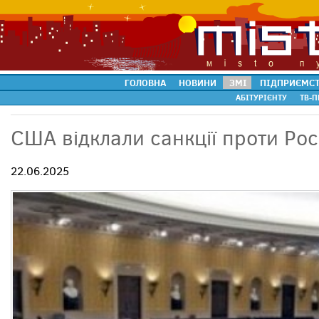
ГОЛОВНА
НОВИНИ
ЗМІ
ПІДПРИЄМС
АБІТУРІЄНТУ
ТВ-П
США відклали санкції проти Рос
22.06.2025