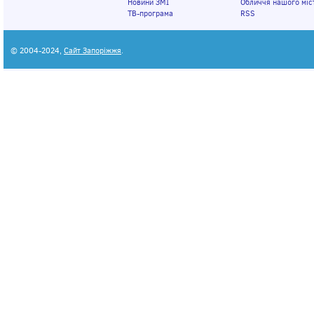
Новини ЗМІ
Обличчя нашого міс
ТВ-програма
RSS
© 2004-2024,
Сайт Запоріжжя
.