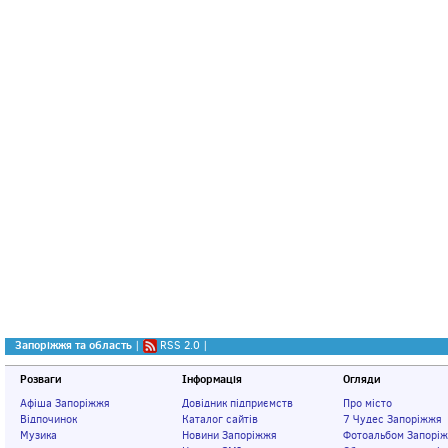
Запоріжжя та область
|
RSS 2.0
|
Розваги
Інформація
Огляди
Афіша Запоріжжя
Довідник підприємств
Про місто
Відпочинок
Каталог сайтів
7 Чудес Запоріжжя
Музика
Новини Запоріжжя
Фотоальбом Запорі