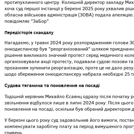
протипухлинного центру. Колишній директор закладу Миха
хоча суд першої інстанції у березні 2025 року ухвалив ріш
обласна військова адміністрація (ЗОВА) подала апеляцію
повідомляє "ЗаБор".
Передісторія скандалу
Нагадаємо, у травні 2024 року розпорядженням голови 
онкодиспансер був "реорганізований" шляхом приєднання д
рішення викликало значний протест серед медичного колек
організовували акції протесту, подавали судові позови та
проханням зупинити реорганізацію, проте це не дало резул
щодо збереження онкодиспансеру набрала необхідні 25 ти
Судова тяганина та поновлення на посаді
Тодішній керівник Михайло Єсаянц одразу після початку ре
звільнення відбулося лише в липні 2024 року. Після цього
поновлення на посаді, оскільки був обраний директором 
У березні цього року суд задовольнив його вимоги, пост
компенсувати заробітну плату за період вимушеного прог
гривень.