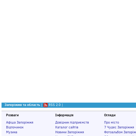
Запоріжжя та область
|
RSS 2.0
|
Розваги
Інформація
Огляди
Афіша Запоріжжя
Довідник підприємств
Про місто
Відпочинок
Каталог сайтів
7 Чудес Запоріжжя
Музика
Новини Запоріжжя
Фотоальбом Запорі