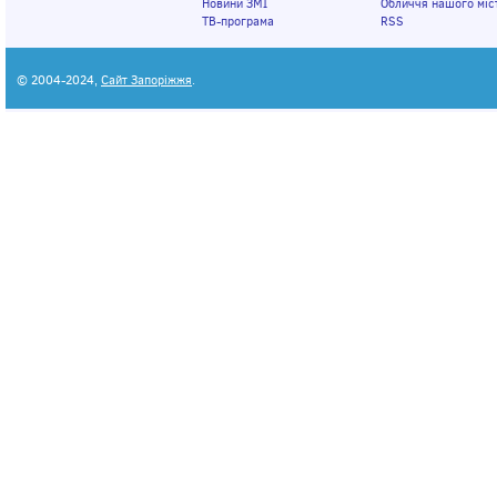
Новини ЗМІ
Обличчя нашого міс
ТВ-програма
RSS
© 2004-2024,
Сайт Запоріжжя
.