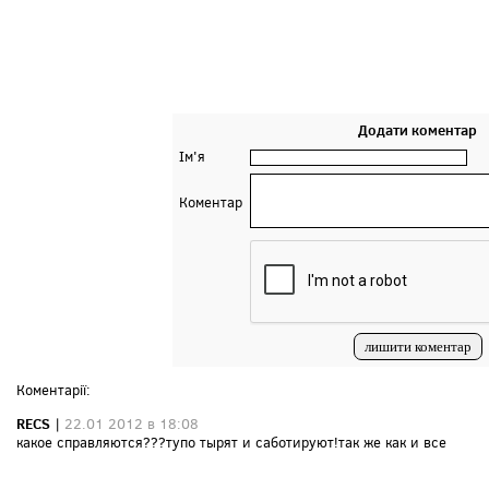
Додати коментар
Ім'я
Коментар
Коментарії:
RECS
|
22.01 2012 в 18:08
какое справляются???тупо тырят и саботируют!так же как и все