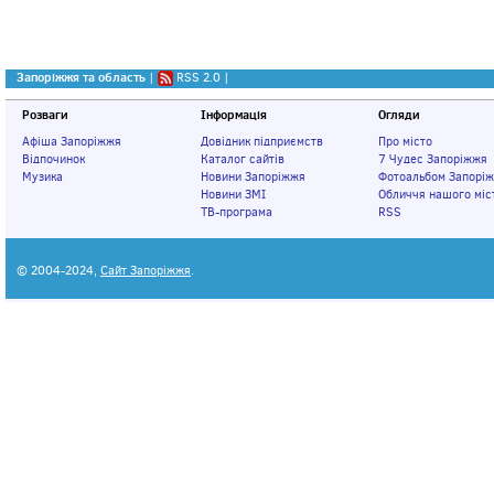
Запоріжжя та область
|
RSS 2.0
|
Розваги
Інформація
Огляди
Афіша Запоріжжя
Довідник підприємств
Про місто
Відпочинок
Каталог сайтів
7 Чудес Запоріжжя
Музика
Новини Запоріжжя
Фотоальбом Запорі
Новини ЗМІ
Обличчя нашого міс
ТВ-програма
RSS
© 2004-2024,
Сайт Запоріжжя
.