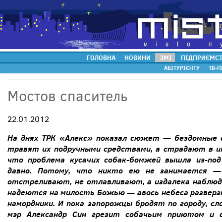
ГОЛОВНА
НОВИНИ
ЗМІ
ПІДПРИЄМС
АБІТУРІЄНТУ
ТВ-П
Мостов спаситель
22.01.2012
На днях ТРК «Алекс» показал сюжет — бездомные 
травят их подручными средствами, а страдают в и
что проблема кусачих собак-бомжей вышла из-под
давно. Потому, что никто ею не занимается —
отстреливают, не отлавливают, а издалека наблюда
надеются на милость Божью — авось небеса разверз
намордники. И пока запорожцы бродят по городу, сло
мэр Александр Син грезит собачьим приютом и 