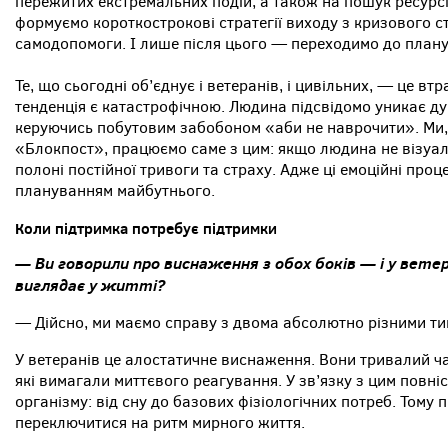
пережитих екстремальних подій, а також на пошук ресурсі
формуємо короткострокові стратегії виходу з кризового 
самодопомоги. І лише після цього — переходимо до план
Те, що сьогодні об’єднує і ветеранів, і цивільних, — це вт
тенденція є катастрофічною. Людина підсвідомо уникає дум
керуючись побутовим забобоном «аби не наврочити». Ми, 
«Блокпост», працюємо саме з цим: якщо людина не візуал
полоні постійної тривоги та страху. Адже ці емоційні проц
плануванням майбутнього.
Коли підтримка потребує підтримки
— Ви говорили про виснаження з обох боків — і у ветера
виглядає у житті?
— Дійсно, ми маємо справу з двома абсолютно різними т
У ветеранів це алостатичне виснаження. Вони тривалий ч
які вимагали миттєвого реагування. У зв’язку з цим повні
організму: від сну до базових фізіологічних потреб. Тому
переключитися на ритм мирного життя.