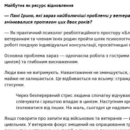
Майбутнє як ресурс відновлення
— Пані Ірино, які зараз найболючіші проблеми у ветеран
змінювалися протягом цих двох років?
— Як практичний психолог реабілітаційного простору «Б
ветеранкам та членам їхніх родин пройти шлях психологічно
роботі поєдную індивідуальні консультації, просвітницькі 
Основна проблема зараз — одночасна робота з гострими е
цинізм) та глибоким виснаженням.
Люди вже не витримують. Навантаження не зменшується, а
майже не залишається. Це відбивається на всьому: страж
стосунки.
Через безперервний стрес людина спочатку відчуває 
співчувати і зрештою впадає в цинізм. Наступним к
ізолюватися від інших. На жаль, сьогодні це надзви
Якщо говорити про запити від військових та ветеранів — 
цивільних. У ветеранів фокус зміщений на опрацювання тр