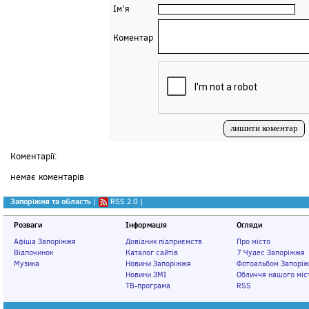
Ім'я
Коментар
Коментарії:
немає коментарів
Запоріжжя та область
|
RSS 2.0
|
Розваги
Інформація
Огляди
Афіша Запоріжжя
Довідник підприємств
Про місто
Відпочинок
Каталог сайтів
7 Чудес Запоріжжя
Музика
Новини Запоріжжя
Фотоальбом Запорі
Новини ЗМІ
Обличчя нашого міс
ТВ-програма
RSS