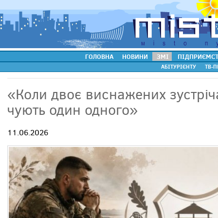
ГОЛОВНА
НОВИНИ
ЗМІ
ПІДПРИЄМС
АБІТУРІЄНТУ
ТВ-П
«Коли двоє виснажених зустрі
чують один одного»
11.06.2026