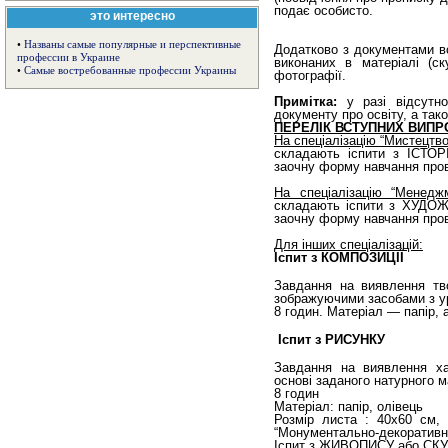
подає особисто.
это интересно
•
Названы самые популярные и перспективные
Додатково з документами вс
профессии в Украине
виконаних в матеріалі (ск
•
Самые востребованные профессии Украины
фотографії.
Примітка:
у разі відсутно
документу про освіту, а так
ПЕРЕЛІК ВСТУПНИХ ВИПР
На спеціалізацію “Мистецтв
складають іспити з ІСТО
заочну форму навчання пров
На спеціалізацію “Менеджм
складають іспити з ХУДО
заочну форму навчання пров
Для інших спеціалізацій:
Іспит з КОМПОЗИЦІЇ
Завдання на виявлення тв
зображуючими засобами з ур
8 годин. Матеріал — папір, 
Іспит з РИСУНКУ
Завдання на виявлення ха
основі заданого натурного м
8 годин
Матеріал: папір, олівець
Розмір листа : 40х60 см, 
“Монументально-декоративн
Іспит з ЖИВОПИСУ або С