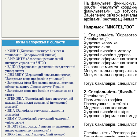
На факультеті функціонує,
роботи. Факультет координ
факультетами, що готують
Забезпечує зв'язок навчаль
архівами, реставраційними т
Напрямок "МИСТЕЦТВО"
1. Спеціальність "Образотв
Спеціалізації:
вузы Запорожья и области
Художня кераміка
Художнє скло
Художні вироби з металу
•
KИБИT (Киевский институт бизнеса и
Художні вироби з дерева
технологий. Запорожский филиал)
Художнє оформлення тексти
•
АРІУ ЗНТУ (Азовський регіональний
Художнє оформлення тексти
інститут управління ЗНТУ)
Сакральне мистецтво
•
БДПУ (Бердянський державний педагогічний
Монументально-декоративн
університет)
Монументально декоративна
•
ДНЗ ЗВПУ (Державний навчальний заклад
"Запорізьке вище професійне училище")
•
Запорізька філія Державної академії статики,
Готує бакалаврів, спеціалісті
обліку та аудиту Держкомстату України
•
Запорізьке вище професійне училище моди і
2. Спеціальність "Дизайн"
стилю
Спеціалізації:
•
ЗГЕК ЗДІА (Запорізький гідроенергетичний
Промислова графіка
коледж Запорізької державної інженерної
Проектування інтер'єрів
академії)
Моделювання костюма
•
ЗДІА (Запорізька державна інженерна
Художні вироби зі шкіри
академія)
Художнє оформлення і моде
•
ЗДМУ (Запорізький державний медичний
університет)
Готує бакалаврів, спеціалісті
•
ЗИЭИТ (Запорожский институт экономики и
информационных технологий)
Спеціальність "Реставрація 
•
ЗКК (Запорізький комерційний коледж)
Готує бакалаврів, спеціаліст