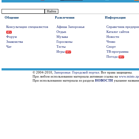
Общение
Развлечения
Информация
Консультации специалистов
Афиша Запорожья
Справочник предпри
Отдых
Каталог сайтов
Форум
Музыка
Новости
Знакомства
Гороскопы
Чтиво
Чат
Тесты
Спорт
Игры
ТВ-программа
Погода
© 2004-2010,
Запорожье. Городской портал
. Все права защищены.
При любом использовании материала активная ссылка на
www.misto.zp
При использовании материала из раздела
НОВОСТИ
указание названи