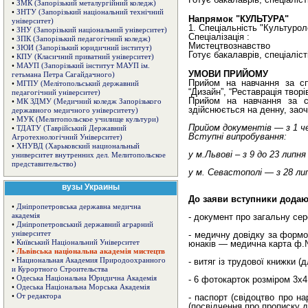
•
ЗМК (Запорізький металургійний коледж)
•
ЗНТУ (Запорізький національний технічний
Напрямок "КУЛЬТУРА"
університет)
1. Спеціальність "Культурол
•
ЗНУ (Запорізький національний університет)
Спеціалізація :
•
ЗПК (Запорізький педагогічний коледж)
Мистецтвознавство
•
ЗЮИ (Запорізький юридичний інститут)
Готує бакалаврів, спеціалісті
•
КПУ (Класичний приватний університет)
•
МАУП (Запорізький інститут МАУП ім.
УМОВИ ПРИЙОМУ
гетьмана Петра Сагайдачного)
Прийом на навчання за сп
•
МГПУ (Мелітопольський державний
“Дизайн”, “Реставрація твор
педагогічний університет)
Прийом на навчання за спе
•
МК ЗДМУ (Медичний коледж Запорізького
здійснюється на денну, зао
державного медичного університету)
•
МУК (Мелитопольское училище культури)
Прийом документів — з 1 че
•
ТДАТУ (Таврійський Державний
Вступні випробування:
Агротехнологічний Університет)
•
ХНУВД (Харьковский национальный
у м.Львові – з 9 до 23 липня
университет внутренних дел. Мелитопольское
представительство)
у м. Севастополі — з 28 лип
вузы Украины
До заяви вступники додаю
•
Дніпропетровська державна медична
академія
- документ про загальну сер
•
Дніпропетровський державний аграрний
університет
- медичну довідку за формо
•
Київський Національний Університет
юнаків — медична карта ф.
•
Львівська національна академія мистецтв
•
Национальная Академия Природоохранного
- витяг із трудової книжки (
и Курортного Строительства
•
Одеська Національна Юридична Академія
- 6 фотокарток розміром 3х4
•
Одеська Національна Морська Академія
•
От редактора
- паспорт (свідоцтво про н
(посвідчення про прописку д