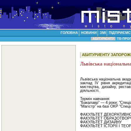
ГОЛОВНА
НОВИНИ
ЗМІ
ПІДПРИЄМС
АБІТУРІЄНТУ
ТВ-ПРО
АБИТУРИЕНТУ ЗАПОРОЖЬ
Львівська національн
Львівська національна ака
заклад IV рівня акредитац
мистецтва, дизайну, рестав
діяльності.
Термін навчання:
“Бакалавр” — 4 роки; “Спеціа
“Магістр” на базі ОКР “Спеціа
ФАКУЛЬТЕТ ДЕКОРАТИВНО
ФАКУЛЬТЕТ ОБРАЗОТВОРЧ
ФАКУЛЬТЕТ ДИЗАЙНУ
ФАКУЛЬТЕТ ІСТОРІЇ І ТЕО