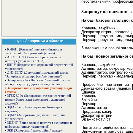
перспективними професіями
Запрошує на навчання з
На базі базової загальної 
Кравець, закрійник
Декоратор вітрин, продавец
Перукар (перукар - модельє
Перукар (перукар - модельєр
вузы Запорожья и области
З одержанням повної загальн
•
KИБИT (Киевский институт бизнеса и
технологий. Запорожский филиал)
На базі повної загальної с
•
АРІУ ЗНТУ (Азовський регіональний
інститут управління ЗНТУ)
Кравець, закрійник
•
БДПУ (Бердянський державний педагогічний
Адміністратор, секретар кері
університет)
Адміністратор, контролер - 
•
ДНЗ ЗВПУ (Державний навчальний заклад
Перукар (перукар - модельє
"Запорізьке вище професійне училище")
•
Запорізька філія Державної академії статики,
Професійне навчання за 
обліку та аудиту Держкомстату України
державного зразка (ліцензії 
•
Запорізьке вище професійне училище моди
Швачка
і стилю
Кравець
•
ЗГЕК ЗДІА (Запорізький гідроенергетичний
Закрійник
коледж Запорізької державної інженерної
Перукар
академії)
Адміністратор
•
ЗДІА (Запорізька державна інженерна
Продавець касир
академія)
Декоратор вітрин
•
ЗДМУ (Запорізький державний медичний
Візажист-стіліст
університет)
•
ЗИЭИТ (Запорожский институт экономики и
информационных технологий)
Підготовка здійснюється 
•
ЗКК (Запорізький комерційний коледж)
Випускники отримують дипл