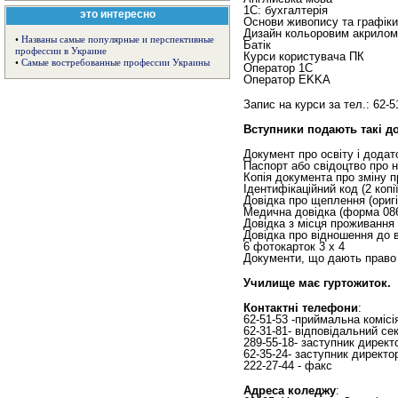
1С: бухгалтерія
это интересно
Основи живопису та графіки
Дизайн кольоровим акрилом
•
Названы самые популярные и перспективные
Батік
профессии в Украине
Курси користувача ПК
•
Самые востребованные профессии Украины
Оператор 1С
Оператор EKKA
Запис на курси за тел.: 62-5
Вступники подають такі д
Документ про освіту і додат
Паспорт або свідоцтво про н
Копія документа про зміну пр
Ідентифікаційний код (2 копії
Довідка про щеплення (оригі
Медична довідка (форма 086
Довідка з місця проживання 
Довідка про відношення до в
6 фотокарток 3 х 4
Документи, що дають право на
Училище має гуртожиток.
Контактні телефони
:
62-51-53 -приймальна комісі
62-31-81- відповідальний се
289-55-18- заступник директ
62-35-24- заступник директо
222-27-44 - факс
Адреса коледжу
: