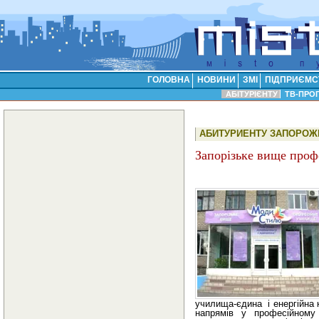
ГОЛОВНА
НОВИНИ
ЗМІ
ПІДПРИЄМС
АБІТУРІЄНТУ
ТВ-ПРО
АБИТУРИЕНТУ ЗАПОРОЖЬ
Запорізьке вище проф
училища-єдина і енергійна к
напрямів у професійному 