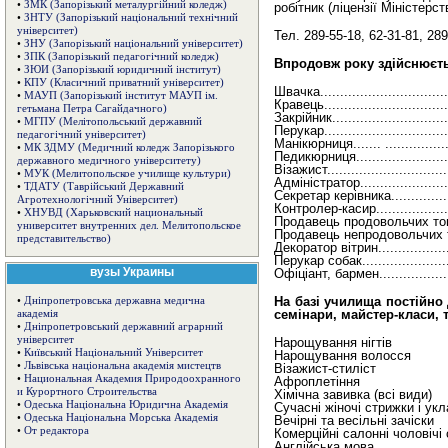
•
ЗМК (Запорізький металургійний коледж)
робітник (ліцензії Міністерс
•
ЗНТУ (Запорізький національний технічний
університет)
Тел. 289-55-18, 62-31-81, 289
•
ЗНУ (Запорізький національний університет)
•
ЗПК (Запорізький педагогічний коледж)
Впродовж року здійснюєть
•
ЗЮИ (Запорізький юридичний інститут)
•
КПУ (Класичний приватний університет)
Швачка...............................
•
МАУП (Запорізький інститут МАУП ім.
Кравець..............................
гетьмана Петра Сагайдачного)
Закрійник...........................
•
МГПУ (Мелітопольський державний
Перукар.............................
педагогічний університет)
Манікюрниця....... ................
•
МК ЗДМУ (Медичний коледж Запорізького
Педикюрниця.......................
державного медичного університету)
Візажист.............................
•
МУК (Мелитопольское училище культури)
Адміністратор......................
•
ТДАТУ (Таврійський Державний
Секретар керівника...............
Агротехнологічний Університет)
Контролер-касир...................
•
ХНУВД (Харьковский национальный
Продавець продовольчих товар
университет внутренних дел. Мелитопольское
Продавець непродовольчих то
представительство)
Декоратор вітрин..................
Перукар собак......................
вузы Украины
Офіціант, бармен..................
На базі училища постійно
•
Дніпропетровська державна медична
семінари, майстер-класи, т
академія
•
Дніпропетровський державний аграрний
університет
Нарощування нігтів
•
Київський Національний Університет
Нарощування волосся
•
Львівська національна академія мистецтв
Візажист-стиліст
•
Национальная Академия Природоохранного
Афроплетіння
и Курортного Строительства
Хімічна завивка (всі види)
•
Одеська Національна Юридична Академія
Сучасні жіночі стрижки і ук
•
Одеська Національна Морська Академія
Вечірні та весільні зачіски
•
От редактора
Комерційні салонні чоловічі
Англійська мова