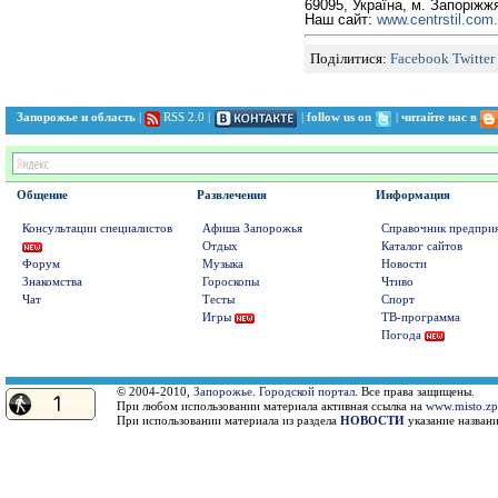
69095, Україна, м. Запоріжжя
Наш сайт:
www.centrstil.com
Поділитися:
Facebook
Twitter
Запорожье и область
|
RSS 2.0
|
|
follow us on
|
читайте нас в
Общение
Развлечения
Информация
Консультации специалистов
Афиша Запорожья
Справочник предпри
Отдых
Каталог сайтов
Форум
Музыка
Новости
Знакомства
Гороскопы
Чтиво
Чат
Тесты
Спорт
Игры
ТВ-программа
Погода
© 2004-2010,
Запорожье. Городской портал
. Все права защищены.
При любом использовании материала активная ссылка на
www.misto.zp
При использовании материала из раздела
НОВОСТИ
указание названи