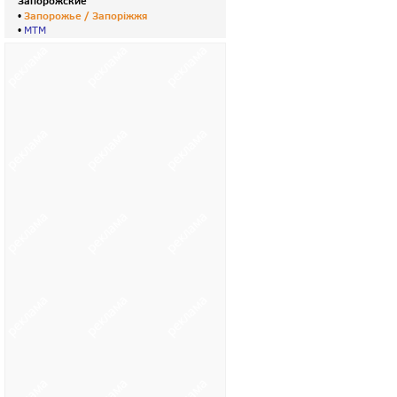
Запорожские
Запорожье / Запорiжжя
•
•
МТМ