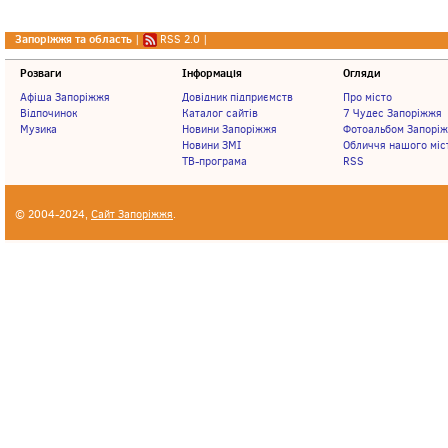
Запоріжжя та область
|
RSS 2.0
|
Розваги
Інформація
Огляди
Афіша Запоріжжя
Довідник підприємств
Про місто
Відпочинок
Каталог сайтів
7 Чудес Запоріжжя
Музика
Новини Запоріжжя
Фотоальбом Запорі
Новини ЗМІ
Обличчя нашого міс
ТВ-програма
RSS
© 2004-2024,
Сайт Запоріжжя
.