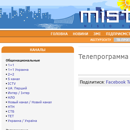
ГОЛОВНА
НОВИНИ
ЗМІ
ПІДПРИЄМС
АБІТУРІЄНТУ
ТВ-ПРОГ
КАНАЛЫ
Телепрограмма
Общенациональные
•
1+1
•
1+1 Украина
•
2+2
•
5 канал
Поділитися:
Facebook
T
•
ICTV
•
UA: Перший
•
Интер / Інтер
•
НЛО
•
Новый канал / Новий канал
•
НТН
•
СТБ
•
ТЕТ
•
Украина / Україна