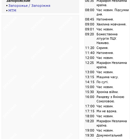
Запорожские
06:35
Марафон Незламна
країна.
•
Запорожье / Запорiжжя
08:00
Час новин. Підсумки
•
МТМ
дня.
08:45
Натхнення.
09:00
Хвилина мовчання.
09:01
Час новин.
09:20
Божественна
літургія ПЦУ.
Наживо.
11:20
Скриня.
11:40
Натхнення.
12:00
Час новин.
12:25
Марафон Незламна
країна.
13:00
Час новин.
13:15
Машина часу.
14:15
По суті.
15:00
Час новин.
15:30
Хроніка війни.
16:00
Рандеву з Яніною
Соколовою.
17:00
Час новин.
17:15
Ми не вдома.
18:00
Час новин.
18:20
Марафон Незламна
країна.
19:00
Час новин.
19:30
Документальний