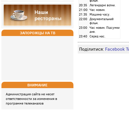
фільм.
20:35
Легендарні воїни.
21:00
Час новин.
21:35
Машина часу.
22:00
Документальний
фільм.
23:00
Час новин. Підсумки
дня.
ЗАПОРОЖЦЫ НА ТВ
23:40
Серед нас.
Поділитися:
Facebook
T
ВНИМАНИЕ
Администрация сайта не несет
ответственности за изменения в
программе телеканалов