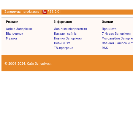
Запоріжжя та область
|
RSS 2.0
|
Розваги
Інформація
Огляди
Афіша Запоріжжя
Довідник підприємств
Про місто
Відпочинок
Каталог сайтів
7 Чудес Запоріжжя
Музика
Новини Запоріжжя
Фотоальбом Запорі
Новини ЗМІ
Обличчя нашого міс
ТВ-програма
RSS
© 2004-2024,
Сайт Запоріжжя
.