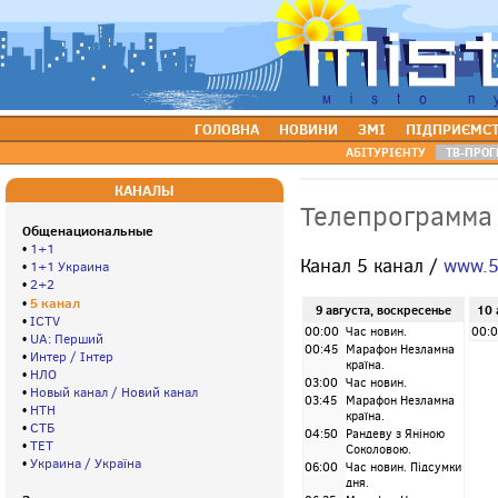
ГОЛОВНА
НОВИНИ
ЗМІ
ПІДПРИЄМС
АБІТУРІЄНТУ
ТВ-ПРОГ
КАНАЛЫ
Телепрограмма
Общенациональные
•
1+1
Канал 5 канал /
www.5
•
1+1 Украина
•
2+2
5 канал
•
9 августа, воскресенье
10 
•
ICTV
00:00
Час новин.
00:
•
UA: Перший
00:45
Марафон Незламна
•
Интер / Інтер
країна.
•
НЛО
03:00
Час новин.
•
Новый канал / Новий канал
03:45
Марафон Незламна
•
НТН
країна.
•
СТБ
04:50
Рандеву з Яніною
•
ТЕТ
Соколовою.
•
Украина / Україна
06:00
Час новин. Підсумки
дня.