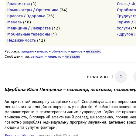
Знакомства
Связь / И
(3)
Компьютеры / Оргтехника
Строймат
(34)
Красота / Здоровье
Трудоуст
(26)
Мебель
Туризм / 
(18)
Медицина / Лекарства
Услуги
(12)
(1
Мобильные телефоны
‹ Другое ›
(1)
Недвижимость
(12)
продам
куплю
обменяю
другое
Рубрики:
-
-
-
-
не важно
сегодня
неделю
Сообщения за:
-
-
не важно
страницы:
1
2
...
Щербина Юлія Петрівна – психіатр, психолог, психот
Авторитетний експерт у сфері психіатрії. Спеціалізується на персонал
ментальних та емоційних порушень у пацієнтів. У роботі застосовує 
фармакотерапію із психотерапевтичним супроводом. Здійснює приватн
тривожність, біполярний афективний розлад, шизофренію, прояви невр
грамотно розробляє індивідуальну програму лікування, детально вра
людини та супутні фактори.
Renesans Mental
- renesans.clinic@ukr.net