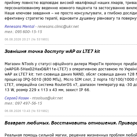
прийому повністю відповідає високій кваліфікації наших лікарів, тривал
персоналізованому веденню кожного пацієнта та застосуванню викл
Наше ключове завдання – не просто консультувати, а глибоко дослі
ефективну стратегію терапії, відновити душевну рівновагу та поверну
Renesans Mental
- renesans.clinic@ukr.net
тел.: 095 600-15-15
06.08.2026 20:21 (№ 531983)
Зовнішня точка доступу wAP ax LTE7 kit
Магазин NTools у статусі офіційного дилера МікроТік пропонує придба
(wAPGR-5HaxD2HaxD&R11e-LTE7) з оперативною доставкою по Україні. 
wAP ax LTE7 kit: тип сховища даних NAND, обсяг сховища даних 128 
процесор IPQ-5010 (800 МГц), Micro SIM слот, 2 порта 10/100/1000 по
LTE7, операційна система RouterOS v7, діапазон температур від -30 
13 W, розмір 229 x 113 x 43 мм, захист IP 66.
Сергей Козак
- ntoolsua@ukr.net
тел.: 097 497-56-15
06.08.2026 13:43 (№ 531982)
Возврат любимых. Восстановить отношения. Приворо
Реальная помощь сильной магии, решение жизненных проблем любой