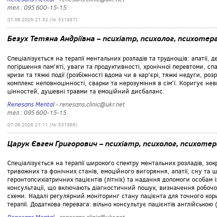
тел.: 095 600-15-15
07.08.2026 21:32 (№ 531987)
Безух Тетяна Андріївна – психіатр, психолог, психоте
Спеціалізується на терапії ментальних розладів та труднощів: апатії, 
погіршення пам'яті, уваги та продуктивності, хронічної перевтоми, спа
кризи та тяжкі події (розбіжності вдома чи в кар'єрі, тяжкі недуги, р
комплекс неповноцінності, сварки та нерозуміння в сім'ї. Коригує не
цінностей, душевні травми та емоційний дисбаланс.
Renesans Mental
- renesans.clinic@ukr.net
тел.: 095 600-15-15
07.08.2026 21:11 (№ 531986)
Царук Євген Григорович – психіатр, психолог, психоте
Спеціалізується на терапії широкого спектру ментальних розладів, зо
тривожних та фонічних станів, емоційного вигоряння, апатії, сну та 
геронтопсихіатричних пацієнтів (літніх) та надання допомоги особам 
консультації, що включають діагностичний пошук, визначення робочог
схеми. Надалі регулярний моніторинг стану пацієнта для точного кор
терапії. Додаткова перевага: вільно консультує пацієнтів англійською (E