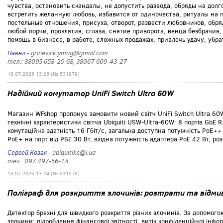
чувства, остановить скандалы, не допустить развода, обряды на дол
встретить желанную любовь, избавится от одиночества, ритуалы на п
постельные отношения, присуха, отворот, развести любовников, обр
любой порчи, проклятия, сглаза, снятие приворота, венца безбрачия
помощь в бизнесе, в работе, сложных продажах, привлечь удачу, убра
Павел
- grinevickiymag@gmail.com
тел.: 38095 658-26-68, 38067 609-43-27
18.07.2026 13:25 (№ 531979)
Надійний комутатор UniFi Switch Ultra 60W
Магазин WFshop пропонує замовити новий світч UniFi Switch Ultra 60W
технічні характеристики світча Ubiquiti USW-Ultra-60W: 8 портів GbE R
комутаційна здатність 16 Гбіт/с, загальна доступна потужність PoE++
PoE+ на порт від PSE 30 Вт, вхідна потужність адаптера PoE 42 Вт, ро
Сергей Козак
- ubiquitiks@i.ua
тел.: 097 497-56-15
16.07.2026 13:24 (№ 531978)
Поліграф для розкриття злочинів: розтрати та відм
Детектор брехні для швидкого розкриття різних злочинів. За допомого
злочини: підроблення фінансової звітності, витік конфіденційної інфо