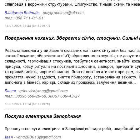
співпраця з ворожими структурами, шпигунство, тіньові схеми та не
Владимир Ведмидь
- polygraphinua@ukr.net
тел.: 098 711-01-01
14.07.2026 23:44 (№ 531977)
Повернення коханих. Зберегти сім'ю, стосунки. Сильні
Реальна допомога у вирішенні складних життєвих ситуацій без наслі
коханої людини, збереження сім'ї, відновлення стосунків, не допусти
складності, гармонізація стосунків, позбутися самотності, знайти ко
присуха, красу ритуали на постільні відносини, відворот, прибрати су
та привабливість, чорне вінчання. Зняття всіх негативних програм, зг
прокляття, чужої заздрості, зняття привороту, встановлення захисту.
допомога в бізнесі, кар'єрі, складних продажах, залучення везіння...
Павел
- grinevickiymag@gmail.com
тел.: 38095 658-26-68, 38067 609-43-27
13.07.2026 13:14 (№ 531976)
Послуги електрика Запоріжжя
Пропоную послуги електрика в Запоріжжі,всі види робіт, аварійний ви
Іван
- vana200013@gmail.com