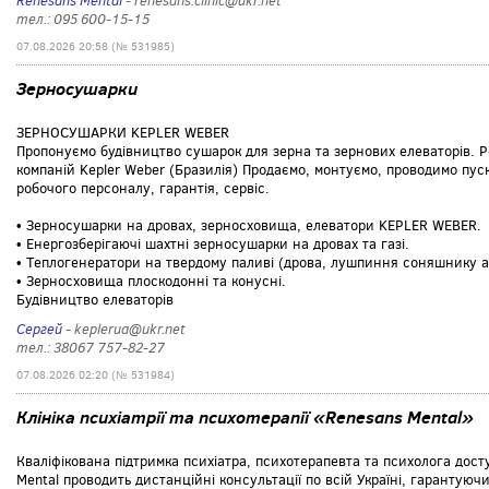
Renesans Mental
- renesans.clinic@ukr.net
тел.: 095 600-15-15
07.08.2026 20:58 (№ 531985)
Зерносушарки
ЗЕРНОСУШАРКИ KEPLER WEBER
Пропонуємо будівництво сушарок для зерна та зернових елеваторів. 
компаній Kepler Weber (Бразилія) Продаємо, монтуємо, проводимо п
робочого персоналу, гарантія, сервіс.
• Зерносушарки на дровах, зерносховища, елеватори KEPLER WEBER.
• Енергозберігаючі шахтні зерносушарки на дровах та газі.
• Теплогенератори на твердому паливі (дрова, лушпиння соняшнику аб
• Зерносховища плоскодонні та конусні.
Будівництво елеваторів
Сергей
- keplerua@ukr.net
тел.: 38067 757-82-27
07.08.2026 02:20 (№ 531984)
Клініка психіатрії та психотерапії «Renesans Mental»
Кваліфікована підтримка психіатра, психотерапевта та психолога доступ
Mental проводить дистанційні консультації по всій Україні, гарантуюч