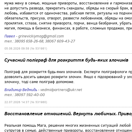
мужа жену в семью, мощные привороты, восстановление и гармониза
не допустить развода, прекратить скандалы, обряды на скорый брак,
любовь, избавится от одиночества, рабская петля, ритуалы на подчи
обязательств, присуха, отворот, развести любовников, обряды на ом
проклятия, сглаза, снятие приворота, порчи, венца безбрачия, убра
магия, помощь в бизнесе, финансах, в работе, сложных продажах, при
Павел
- grinevickiymag@gmail.com
тел.: 38095 658-26-68, 38067 609-43-27
05.08.2026 09:58 (№ 531981)
Сучасний поліграф для розкриття будь-яких злочинів
Поліграф для розкриття будь-яких злочинів. Експерти поліграфологи п
дозволить досить швидко розкрити злочин. Якщо є підозрюваний у зло
злочину, тоді саме поліграф допоможе.
Владимир Ведмидь
- vedmidpartners@ukr.net
тел.: 38097 592-40-00
22.07.2026 14:37 (№ 531980)
Восстановление отношений. Вернуть любимых. Приво
Реальная помощь Мага, решение многих жизненных ситуаций любой 
супругов в семью, действенные привороты, восстановление отношен