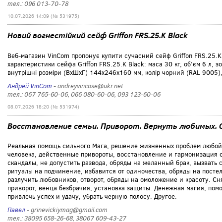
тел.: 096 013-70-78
10.07.2026 14:09 (№ 531975)
Новий вогнестійкий сейф Griffon FRS.25.K Black
Веб-магазин VinCom пропонує купити сучасний сейф Griffon FRS.25.K 
характеристики сейфа Griffon FRS.25.K Black: маса 30 кг, об’єм 6 л, 
внутрішні розміри (ВxШxГ) 144x246x160 мм, колір чорний (RAL 9005),
Андрей VinCom
- andreyvincose@ukr.net
тел.: 067 765-60-06, 066 080-60-06, 093 123-60-06
08.07.2026 18:20 (№ 531974)
Восстановление семьи. Приворот. Вернуть любимых. 
Реальная помощь сильного Мага, решение жизненных проблем любой 
человека, действенные привороты, восстановление и гармонизация о
скандалы, не допустить развода, обряды на желанный брак, вызвать 
ритуалы на подчинение, избавится от одиночества, обряды на постел
разлучить любовников, отворот, обряды на омоложение и красоту. Сня
приворот, венца безбрачия, установка защиты. Денежная магия, помо
привлечь успех и удачу, убрать черную полосу. Другое.
Павел
- grinevickiymag@gmail.com
тел.: 38095 658-26-68, 38067 609-43-27