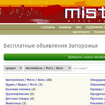
ГОЛОВНА
НОВИНИ
ЗМІ
ПІДПРИЄМС
АБІТУРІЄНТУ
ТВ-ПРОГ
Бесплатные объявления Запорожья
Добавить новое объявл
Автомобили / Мото / Вело
Оборудов
(40)
Аудио / Видео / Фото
Образова
(3)
Бытовая техника
Одежда / 
(4)
Грузоперевозки
Продукты
(6)
Детские товары
Пропало 
(0)
Животные
Реклама /
(3)