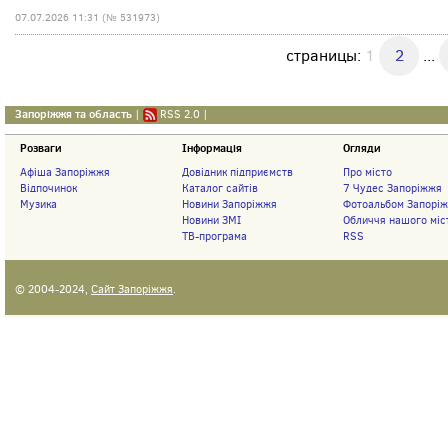
07.07.2026 11:31 (№ 531973)
страницы:
1
2
...
Запоріжжя та область
|
RSS 2.0
|
Розваги
Інформація
Огляди
Афіша Запоріжжя
Довідник підприємств
Про місто
Відпочинок
Каталог сайтів
7 Чудес Запоріжжя
Музика
Новини Запоріжжя
Фотоальбом Запорі
Новини ЗМІ
Обличчя нашого міс
ТВ-програма
RSS
© 2004-2024,
Сайт Запоріжжя
.