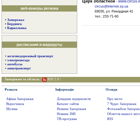
Цирк областной
-
www.circus.i
circus@internet.zp.ua
веб-камеры региона
69035, ул. Рекордная 41
тел.: 233-71-60
•
Запорожье
•
Бердянск
•
Кирилловка
расписания и маршруты
•
железнодорожный транспорт
•
электропоезда
•
автобусы
•
авиатранспорт
Запоріжжя та область
|
RSS 2.0
|
Розваги
Інформація
Огляди
Афіша Запоріжжя
Довідник підприємств
Про місто
Відпочинок
Каталог сайтів
7 Чудес Запоріжжя
Музика
Новини Запоріжжя
Фотоальбом Запоріж
Новини ЗМІ
Обличчя нашого міст
ТВ-програма
RSS