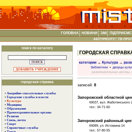
ГОЛОВНА
НОВИНИ
ЗМІ
ПІДПРИЄМС
АБІТУРІЄНТУ
ТВ-ПРО
поиск по каталогу
ГОРОДСКАЯ СПРАВК
→
→
категории
Культура
разв
библиотеки
•
дворцы куль
ДОБАВИТЬ УЧРЕЖДЕНИЕ
развлекательные центры, 
городская справка
записей:
8
•
Аварийно-спасательные службы
Запорожский областной це
•
Городские службы и власти
•
Культура
69037, вул. Жаботинського 2
•
Медицина
тел.: 34-71-60
•
Образование
•
Правоохранительные органы
•
Религия
Запорожский районный цент
•
Связь, почта
•
Спорт
69089, ул. Истомина 14
•
Справочные службы
тел.: 57-80-55
•
Такси