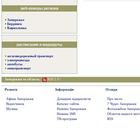
веб-камеры региона
•
Запорожье
•
Бердянск
•
Кирилловка
расписания и маршруты
•
железнодорожный транспорт
•
электропоезда
•
автобусы
•
авиатранспорт
Запоріжжя та область
|
RSS 2.0
|
Розваги
Інформація
Огляди
Афіша Запоріжжя
Довідник підприємств
Про місто
Відпочинок
Каталог сайтів
7 Чудес Запоріжжя
Музика
Новини Запоріжжя
Фотоальбом Запоріж
Новини ЗМІ
Обличчя нашого міст
ТВ-програма
RSS