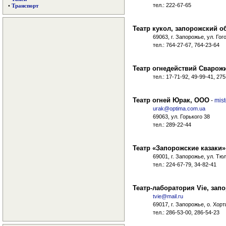
тел.: 222-67-65
•
Транспорт
Театр кукол, запорожский о
69063, г. Запорожье, ул. Гог
тел.: 764-27-67, 764-23-64
Театр огнедействий Сварож
тел.: 17-71-92, 49-99-41, 27
Театр огней Юрак, ООО
-
mis
urak@optima.com.ua
69063, ул. Горького 38
тел.: 289-22-44
Театр «Запорожские казаки»
69001, г. Запорожье, ул. Тю
тел.: 224-67-79, 34-82-41
Театр-лаборатория Vie, за
tvie@mail.ru
69017, г. Запорожье, о. Хор
тел.: 286-53-00, 286-54-23