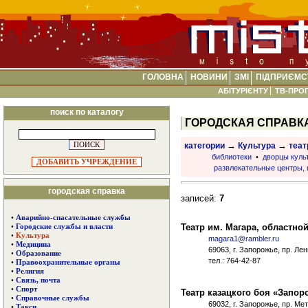
ГОЛОВНА
НОВИНИ
ЗМІ
ПІДПРИЄМС
АБІТУРІЄНТУ
ТВ-ПРО
поиск по каталогу
ГОРОДСКАЯ СПРАВК
→
→
категории
Культура
теа
библиотеки
•
дворцы куль
ДОБАВИТЬ УЧРЕЖДЕНИЕ
развлекательные центры, 
городская справка
записей:
7
•
Аварийно-спасательные службы
Театр им. Магара, областн
•
Городские службы и власти
•
Культура
magara1@rambler.ru
•
Медицина
69063, г. Запорожье, пр. Ле
•
Образование
тел.: 764-42-87
•
Правоохранительные органы
•
Религия
•
Связь, почта
•
Спорт
Театр казацкого боя «Запор
•
Справочные службы
69032, г. Запорожье, пр. Ме
•
Такси