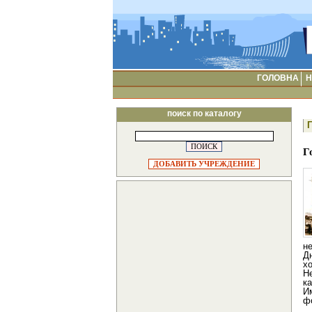
ГОЛОВНА
Н
поиск по каталогу
Г
ДОБАВИТЬ УЧРЕЖДЕНИЕ
н
Д
х
Н
к
И
ф