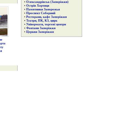
•
Олександрівськ (Запоріжжя)
•
Острів Хортиця
•
Памятники Запорожья
•
Проспект Соборний
•
Ресторани, кафе Запоріжжя
•
Театри, ПК, КЗ, цирк
•
Універмаги, торгові центри
•
Фонтани Запоріжжя
•
Церкви Запоріжжя
ие
орта
рту
ья