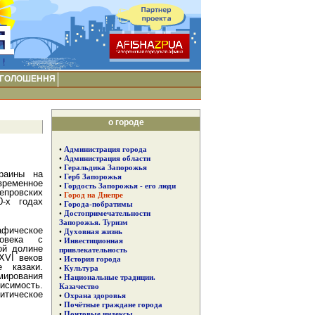
ГОЛОШЕННЯ
о городе
•
Администрация города
•
Администрация области
•
Геральдика Запорожья
раины на
•
Герб Запорожья
временное
•
Гордость Запорожья - его люди
непровских
•
Город на Днепре
0-х годах
•
Города-побратимы
•
Достопримечательности
Запорожья. Туризм
фическое
•
Духовная жизнь
овека с
•
Инвестиционная
ой долине
привлекательность
XVI веков
•
История города
 казаки.
•
Культура
мирования
•
Национальные традиции.
исимость.
Казачество
итическое
•
Охрана здоровья
•
Почётные граждане города
•
Почтовые индексы