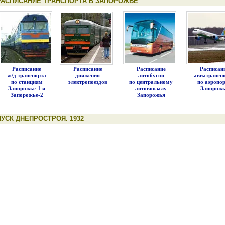
РАСПИСАНИЕ ТРАНСПОРТА В ЗАПОРОЖЬЕ
Расписание
Расписание
Расписание
Расписан
ж/д транспорта
движения
автобусов
авиатрансп
по станциям
электропоездов
по центральному
по аэропо
Запорожье-1 и
автовокзалу
Запорож
Запорожье-2
Запорожья
ПУСК ДНЕПРОСТРОЯ. 1932