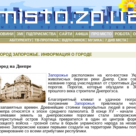
ОВИНИ
ЗМІ
ПІДПРИЄМСТВА
САЙТИ
АФІША
ПРО МІСТО
РОБОТА
О
АБІТУРІЄНТУ
ТВ-ПРОГРАМА
ВІДПОЧИНОК
МУЗИКА
7 ДИВ МІСТА
ГОРОД ЗАПОРОЖЬЕ. ИНФОРМАЦИЯ О ГОРОДЕ
ород на Днепре
Запорожье
расположен на юго-востоке Ук
живописных берегах реки Днепр. Свое со
название город унаследовал от строптивых Д
порогов. Порогов, которые обуздали в 3
прошлого века строители Днепрогэса.
Благоприятный климат и удачное геогра
положение
Запорожья
привлекали чел
езапамятных времен. Древнейшие стоянки первобытных людей в речн
непра относятся к эпохе среднего палеолита. В конце XV - начале 
озяевами земель за днепровскими порогами стали запорожские
еприступный остров Хортица превратился в один из центров фор
азацкого войска - грозной силы в борьбе украинского народа за незав
менно Запорожские казаки первыми создали на территории Украины пол
ормирование со всеми атрибутами республики.