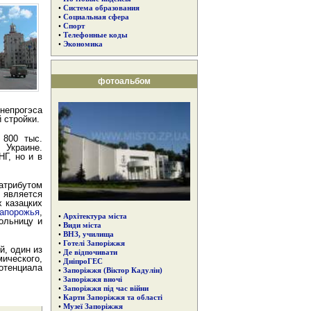
•
Система образования
•
Социальная сфера
•
Спорт
•
Телефонные коды
•
Экономика
фотоальбом
непрогэса
 стройки.
 800 тыс.
 Украине.
Г, но и в
трибутом
является
 казацких
апорожья
,
•
Архітектура міста
ольницу и
•
Види міста
•
ВНЗ, училища
•
Готелі Запоріжжя
й, один из
•
Де відпочивати
еского,
•
ДніпроГЕС
отенциала
•
Запоріжжя (Віктор Кадулін)
•
Запоріжжя вночі
•
Запоріжжя під час війни
•
Карти Запоріжжя та області
•
Музеї Запоріжжя