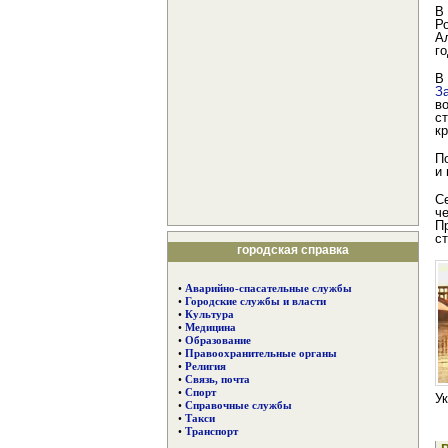
В
Р
А
г
В
З
в
с
к
П
и
С
ч
П
с
городская справка
•
Аварийно-спасательные службы
•
Городские службы и власти
•
Культура
•
Медицина
•
Образование
•
Правоохранительные органы
•
Религия
•
Связь, почта
•
Спорт
У
•
Справочные службы
•
Такси
•
Транспорт