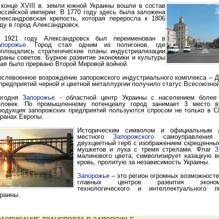
 конце XVIII в. земли южной Украины вошли в состав
оссийской империи. В 1770 году здесь была заложена
лександровская крепость, которая переросла к 1806
оду в город Александровск.
 1921 году Александровск был переименован в
апорожье
. Город стал одним из полигонов, где
оплощались стратегические планы индустриализации
траны советов. Бурное развитие экономики и культуры
рая было прервано Второй Мировой войной.
ослевоенное возрождение запорожского индустриального комплекса – Д
 предприятий черной и цветной металлургии получило статус Всесоюзной
егодня
Запорожье
- областной центр Украины с населением более
еловек. По промышленному потенциалу город занимает 3 место в
родукция запорожских предприятий пользуются спросом не только в СН
транах Европы.
Историческим символом и официальным а
местного
Запорожского
самоуправления 
двухцветный герб с изображением скрещенных
мушкетов и лука с тремя стрелами. Флаг
З
малинового цвета, символизирует казацкую в
кровь, пролитую за независимость Украины.
Запорожье
– это регион огромных возможносте
главных центров развития экономич
технологического и интеллектуального п
краины.