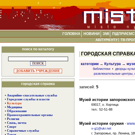
ГОЛОВНА
НОВИНИ
ЗМІ
ПІДПРИЄМС
АБІТУРІЄНТУ
ТВ-ПРО
поиск по каталогу
ГОРОДСКАЯ СПРАВК
→
→
категории
Культура
музе
библиотеки
•
дворцы куль
ДОБАВИТЬ УЧРЕЖДЕНИЕ
развлекательные центры, 
городская справка
записей:
5
•
Аварийно-спасательные службы
Музей истории запорожского
•
Городские службы и власти
•
Культура
69017, о. Хортица
•
Медицина
тел.: 52-51-88
•
Образование
•
Правоохранительные органы
•
Религия
Музей истории оружия
•
Связь, почта
-
www.
•
Спорт
v-g1@ukr.net
•
Справочные службы
г. Запорожье, пр. Ленина, 18
•
Такси