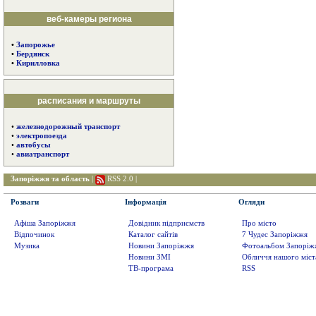
веб-камеры региона
•
Запорожье
•
Бердянск
•
Кирилловка
расписания и маршруты
•
железнодорожный транспорт
•
электропоезда
•
автобусы
•
авиатранспорт
Запоріжжя та область
|
RSS 2.0
|
Розваги
Інформація
Огляди
Афіша Запоріжжя
Довідник підприємств
Про місто
Відпочинок
Каталог сайтів
7 Чудес Запоріжжя
Музика
Новини Запоріжжя
Фотоальбом Запоріж
Новини ЗМІ
Обличчя нашого міст
ТВ-програма
RSS