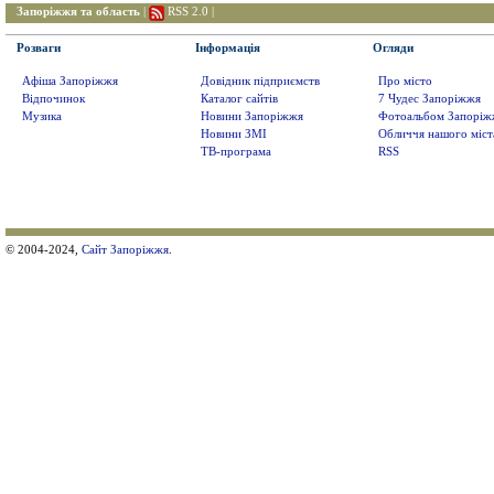
Запоріжжя та область
|
RSS 2.0
|
Розваги
Інформація
Огляди
Афіша Запоріжжя
Довідник підприємств
Про місто
Відпочинок
Каталог сайтів
7 Чудес Запоріжжя
Музика
Новини Запоріжжя
Фотоальбом Запоріж
Новини ЗМІ
Обличчя нашого міст
ТВ-програма
RSS
© 2004-2024,
Сайт Запоріжжя
.