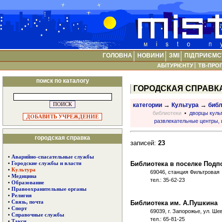
ГОЛОВНА
НОВИНИ
ЗМІ
ПІДПРИЄМС
АБІТУРІЄНТУ
ТВ-ПРО
поиск по каталогу
ГОРОДСКАЯ СПРАВК
→
→
категории
Культура
библ
библиотеки
•
дворцы куль
ДОБАВИТЬ УЧРЕЖДЕНИЕ
развлекательные центры, 
городская справка
записей:
23
•
Аварийно-спасательные службы
Библиотека в поселке Под
•
Городские службы и власти
•
Культура
69046, станция Фильтровая
•
Медицина
тел.: 35-62-23
•
Образование
•
Правоохранительные органы
•
Религия
Библиотека им. А.Пушкина
•
Связь, почта
•
Спорт
69039, г. Запорожье, ул. Ше
•
Справочные службы
тел.: 65-81-25
•
Такси