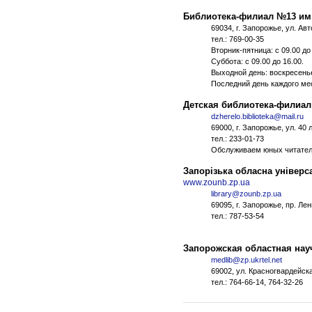
Библиотека-филиал №13 им
69034, г. Запорожье, ул. Ав
тел.: 769-00-35
Вторник-пятница: с 09.00 до 
Суббота: с 09.00 до 16.00.
Выходной день: воскресенье
Последний день каждого ме
Детская библиотека-филиал
dzherelo.biblioteka@mail.ru
69000, г. Запорожье, ул. 40
тел.: 233-01-73
Обслуживаем юных читателе
Запорізька обласна універса
www.zounb.zp.ua
library@zounb.zp.ua
69095, г. Запорожье, пр. Лен
тел.: 787-53-54
Запорожская областная нау
medlib@zp.ukrtel.net
69002, ул. Красногвардейска
тел.: 764-66-14, 764-32-26