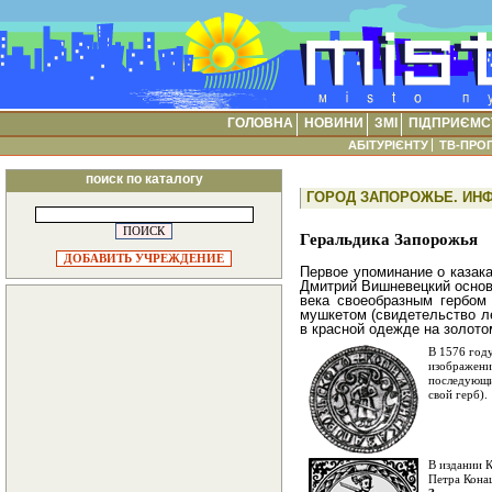
ГОЛОВНА
НОВИНИ
ЗМІ
ПІДПРИЄМС
АБІТУРІЄНТУ
ТВ-ПРО
поиск по каталогу
ГОРОД ЗАПОРОЖЬЕ. ИН
Геральдика Запорожья
ДОБАВИТЬ УЧРЕЖДЕНИЕ
Первое упоминание о казака
Дмитрий Вишневецкий основа
века своеобразным гербом 
мушкетом (свидетельство ле
в красной одежде на золото
В 1576 год
изображение
последующи
свой герб).
В издании 
Петра Конаш