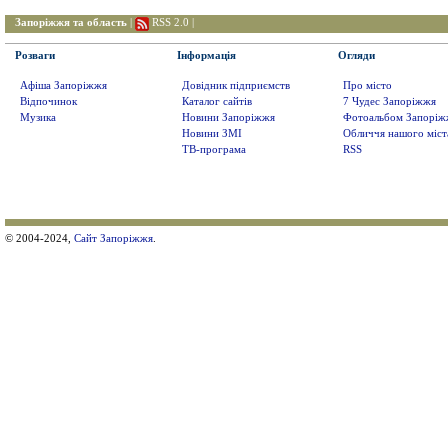
Запоріжжя та область
|
RSS 2.0
|
Розваги
Інформація
Огляди
Афіша Запоріжжя
Довідник підприємств
Про місто
Відпочинок
Каталог сайтів
7 Чудес Запоріжжя
Музика
Новини Запоріжжя
Фотоальбом Запоріж
Новини ЗМІ
Обличчя нашого міст
ТВ-програма
RSS
© 2004-2024,
Сайт Запоріжжя
.