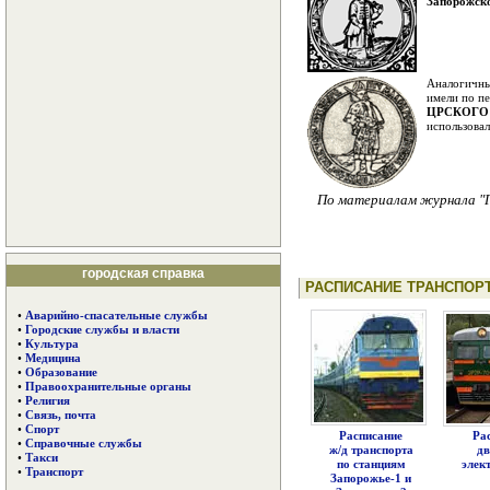
Запорожск
Аналогичные
имели по пе
ЦРСКОГО
использовал
По материалам журнала "Г
городская справка
РАСПИСАНИЕ ТРАНСПОР
•
Аварийно-спасательные службы
•
Городские службы и власти
•
Культура
•
Медицина
•
Образование
•
Правоохранительные органы
•
Религия
•
Связь, почта
•
Спорт
Расписание
Ра
•
Справочные службы
ж/д транспорта
д
•
Такси
по станциям
элек
•
Транспорт
Запорожье-1 и