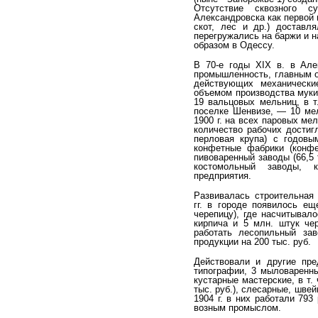
Отсутствие сквозного 
Александровска как первой п
скот, лес и др.) доставл
перегружались на баржи и н
образом в Одессу.
В 70-е годы XIX в. в Але
промышленность, главным о
действующих механически
объемом произ­водства муки
19 вальцовых мельниц, в т
посел­ке Шенвизе, — 10 ме
1900 г. на всех паровых ме
количество рабочих достиг
перловая кру­па) с годов
конфетные фабрики (конфе
пивоваренный за­воды (66,5 
костомольный заводы, к
предприятия.
Развивалась строительная
гг. в городе появи­лось е
черепицу), где насчитывало
кирпича и 5 млн. штук че
работать лесопильный зав
продукции на 200 тыс. руб.
Действовали и другие пре
типографии, 3 мыло­варенны
кустарные мастерские, в т.
тыс. руб.), слесарные, шве
1904 г. в них работали 793
возным промыслом.