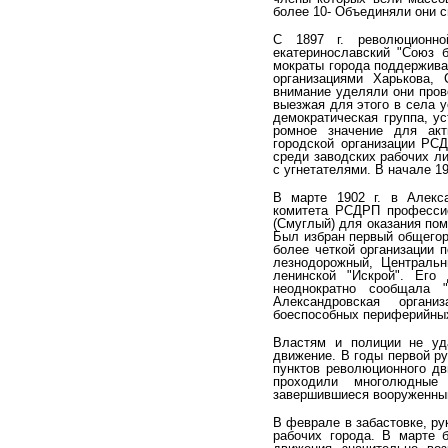
более 10- Объединяли они с
С 1897 г. революционно
екатеринославский "Союз б
мократы города поддержива
организациями Харькова,
внимание уделяли они пров
выезжая для этого в села у
демократическая группа, ус
ромное значение для акт
городской организации РСД
среди заводских рабочих л
с угнетателями. В начале 19
В марте 1902 г. в Алекса
комитета РСДРП про­фесси
(Смуглый) для оказания по
Был избран первый общегор
более четкой организации п
лезнодорожный, Центральн
ленинской "Искрой". Его
неоднократно сообщала 
Александровская орган
боеспособных периферийных
Властям и полиции не уд
движение. В годы пер­вой 
пунктов революционного дв
проходили многолюдные 
завершившиеся вооруженны
В феврале в забастовке, ру
рабочих города. В марте б