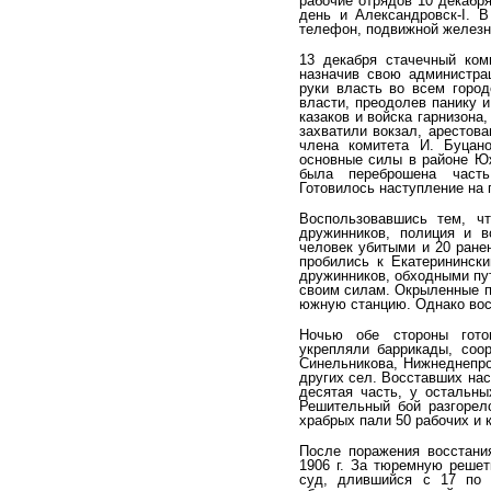
рабочие отрядов 10 декабря
день и Александровск-I. В
телефон, подвижной же­лез
13 декабря стачечный ком
назначив свою адми­нистр
руки власть во всем город
власти, преодолев па­нику 
казаков и войска гарнизона
за­хватили вокзал, арестов
члена комитета И. Буцано
основные силы в районе Юж
была переброшена часть
Готовилось наступление на 
Воспользовавшись тем, чт
дружинников, полиция и в
человек убитыми и 20 ране
пробились к Екате­рининск
дружинников, обходными пу
своим силам. Окрыленные пе
южную станцию. Однако восс
Ночью обе стороны гото
укрепляли баррикады, со­
Синельникова, Нижнеднепро
других сел. Восставших нас
десятая часть, у остальн
Реши­тельный бой разгоре
храбрых пали 50 рабочих и 
После поражения восстани
1906 г. За тюремную решет
суд, длившийся с 17 по 2