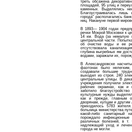
треть обсажена декоративн
площадей, 95 улиц и переул
каменных. Выделялись нес
Благо­устраивалась лишь 
города" располагались банк
ниц. Накануне первой мирово
В 1893— 1904 годах предп
речки Мокрой Московки к це
14 км. Вода (за немалую 
центральной части. Попытк
об очистке воды и ее ре
отсутствовала ка­нализац
глубина выгребных ям дост
водами, за­ражали их, поро
В Александровске насчиты
фаэтонах было нелег­ким,
создавали большие трудн
выходил из строя. 240 эле
центральные улицы. В дека
учреждения по­лучили элек
рабочих окраинах, как и 
заботило бла­гоустройство
культурные нужды выделял
как и преж­де, главным 
дворянам, купцам и другим 
прихо­дилось 5783 жител
больница министерства путе
какой-либо санитарный н
порождало инфекцион­ные
различных болезней, в т. 
надлежащий уход и ле­чен
города не могли.