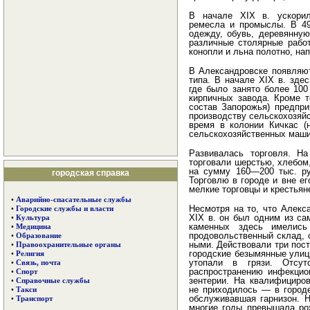
В начале XIX в. ускорил
ремесла и промыслы. В 49
одежду, обувь, деревянную
различные сто­лярные рабо
конопли и льна полотно, на
В Александровске появляю
типа. В начале XIX в. зде
где было занято более 100
кирпичных завода. Кроме т
состав Запорожья) предпр
производству сельскохозяйс
время в колонии Кичкас (
сельскохо­зяйственных маши
Развивалась торговля. На
торговали шерстью, хлебом
на сумму 160—200 тыс. ру
городская справка
Торговлю в городе и вне ег
мелкие торговцы и крестьян
•
Аварийно-спасательные службы
Несмотря на то, что Алекс
•
Городские службы и власти
XIX в. он был одним из са
•
Культура
каменных здесь имелись
•
Медицина
продовольственный склад, 
•
Образование
ными. Действовали три пост
•
Правоохранительные органы
городские безымянные улицы
•
Религия
утопали в грязи. Отсутс
•
Связь, почта
распространению инфекцио
•
Спорт
зентерии. На квалифициро
•
Справочные службы
не приходилось — в городе
•
Такси
обслуживавшая гарнизон. Н
•
Транспорт
многие годы превышала рож