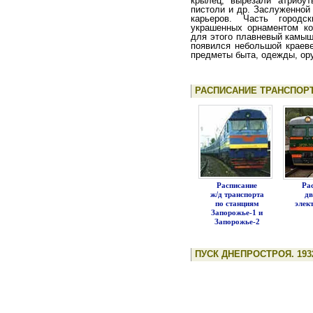
крылец, вырезали атрибу
пистоли и др. Заслуженной
карьеров. Часть городс
украшенных орнаментом кош
для этого плавневый камыш,
поя­вился небольшой краев
предметы быта, одежды, ору
РАСПИСАНИЕ ТРАНСПОР
Расписание
Ра
ж/д транспорта
д
по станциям
элек
Запорожье-1 и
Запорожье-2
ПУСК ДНЕПРОСТРОЯ. 193