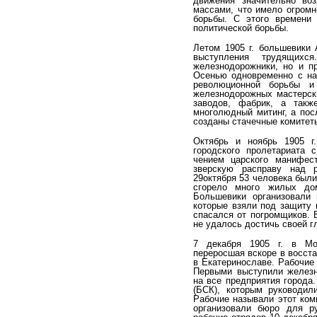
движения значительно воз
массами, что имело огром
борьбы. С этого времени 
полити­ческой борьбы.
Летом 1905 г. большевики 
выступления тру­дящих
железнодорожники, но и пр
Осенью одновременно с на
революционной борьбы и
железнодорожных мас­терск
заводов, фабрик, а такж
многолюдный митинг, а пос
созданы стачечные комитет
Октябрь и ноябрь 1905 г
городского пролетариата 
чением царского манифест
зверскую расправу над р
29октября 53 человека были
сгорело много жилых до­
Большевики организовали 
которые взяли под защиту 
спасался от погромщиков. В
не удалось достичь своей г
7 декабря 1905 г. в Мос
переросшая вскоре в восста
в Екатеринославе. Рабочие
Первыми выступи­ли железн
на все предприятия города
(БСК), ко­торым руководи
Рабочие называли этот коми
органи­зовали бюро для р