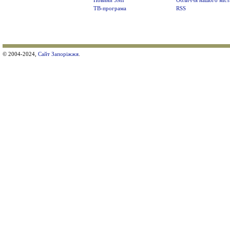
Новини ЗМІ
Обличчя нашого міст
ТВ-програма
RSS
© 2004-2024,
Сайт Запоріжжя
.