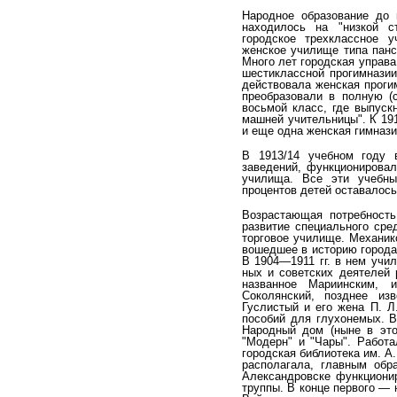
Народное образование до к
находилось на "низ­кой с
городское трехклассное у
женское училище типа панс
Много лет городская управа
шестиклассной прогимназии,
действовала женская прогим
преобра­зовали в полную (
восьмой класс, где выпуск
машней учительницы". К 191
и еще одна женская гимнази
В 1913/14 учебном году 
заведений, функциони­рова
училища. Все эти учебны
процентов детей остава­лось
Возрастающая потребность
развитие специ­ального сре
торговое училище. Механик
вошедшее в историю города 
В 1904—1911 гг. в нем учил
ных и советских деятелей 
названное Мариинским, 
Соколянский, позднее из
Гуслистый и его жена П. Л
пособий для глухонемых. В
Народный дом (ныне в этом
"Модерн" и "Чары". Работа
городс­кая библиотека им. А
располагала, главным обра
Александровске функционир
труппы. В конце перво­го —