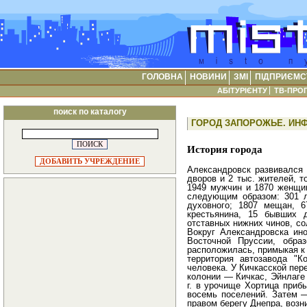
ГОЛОВНА
НОВИНИ
ЗМІ
ПІДПРИЄМС
АБІТУРІЄНТУ
ТВ-ПРО
поиск по каталогу
ГОРОД ЗАПОРОЖЬЕ. ИН
История города
ДОБАВИТЬ УЧРЕЖДЕНИЕ
Александровск развивался 
дворов и 2 тыс. жителей, то
1949 мужчин и 1870 женщи
следующим образом: 301 л
духовного; 1807 мещан, 6
крестьянина, 15 бывших 
отставных нижних чинов, со
Вокруг Александровска ин
Восточной Пруссии, образ
расположилась, примыкая к 
территория автозавода "К
человека. У Кичкасской пер
колонии — Кичкас, Эйнлаге 
г. в урочище Хортица приб
восемь поселений. Затем —
правом берегу Днепра, возн