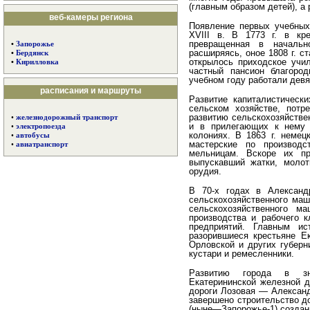
(главным образом детей), а
веб-камеры региона
Появление первых учебных
XVIII в. В 1773 г. в кр
превращенная в начальн
•
Запорожье
расширяясь, оное 1808 г. с
•
Бердянск
открылось приходское учи
•
Кирилловка
частный пансион благород
учебном году работали девя
расписания и маршруты
Развитие капиталистически
сельском хозяйстве, потр
развитию сельскохозяйствен
•
железнодорожный транспорт
и в прилегающих к нему 
•
электропоезда
колониях. В 1863 г. немец
•
автобусы
мастерские по производс
•
авиатранспорт
мельницам. Вскоре их пр
выпускавший жатки, молоти
орудия.
В 70-х годах в Александ
сельскохозяйственного ма­
сельскохозяйственного м
производства и рабочего к
предприятий. Главным ис
разорившиеся крестьяне Ек
Орловской и других губерн
кустари и ре­месленники.
Развитию города в зна
Екатерининской железной до
дороги Лозовая — Александ
завершено строитель­ство д
(ныне—Запорожье-1) создан