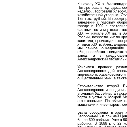
К началу XX в. Александро
Четыре раза в год здесь со
неделю. .Торговали хлебом
хо­зяйственной утварью. Об
175 тыс. рублей. В городе 
заведений с годовым оборо
городе в 1902 г. состави
частных гостиниц, шесть по
XIX — начале XX вв. в Ал
России, возросло число кр
капитала, происходил проце
х годов XIX в. Александров
мышленное объединение
общероссийского синдиката
завод, а в следующем
Александровский гвоздильн
Усилился процесс разви
Александровске действова
мерческого, Харьковского и
общественный банк, а также
Строительство второй Е
Александровск и соединив­
угольный бассейны, а также
порта в устье р. Мокрой М
его экономики. По обеим 
маши­нами и инвентарем, хл
Была сооружена вторая ж
Запорожье-II) и при ней Ц
более 600 рабочих. Уже в 9
рабочих. В 1899 г. с 22 м