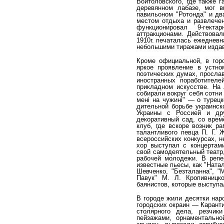
Войтоловского, где также г
деревянном ла­базе, мог 
павильоном "Ротонда" и дв
местом отды­ха и развлече
функционировал 9-гект
аттракционами. Действова
1910г. печаталась ежедневн
небольшими тиражами издава
Кроме официальной, в горо
яркое проявление в устно
поэтических думах, просла
иностранных пора­ботителе
прикладном искусстве. На
собирали вокруг себя сотни
мені на чужині" — о турец
дительной борьбе украинск
Украины с Россией и дру
декоративный сад, со вре
клуб, где вскоре возник р
талантливого певца П. Г. 
всероссийских кон­курсах, 
хор выступал с концертам
свой само­деятельный театр
рабочей молодежи. В репер
известные пьесы, как "Натал
Шевченко, "Безталанна", "
Павук" М. Л. Кропивницк
баянистов, ко­торые выступ
В городе жили десятки нар
городских окраин — Карант
столярного дела, резчик
пейзажами, орнамен­тально