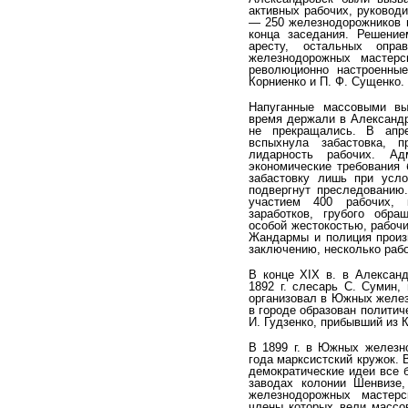
активных рабочих, руководи
— 250 желез­нодорожников 
конца заседания. Решени
аресту, остальных опра
железнодорожных мастерс
революционно настроенные
Корниенко и П. Ф. Сущенко.
Напуганные массовыми вы
время держали в Алек­санд
не прекращались. В апре
вспыхнула забастовка, п
лидарность рабочих. Ад
экономические требования 
забастовку лишь при усло
подвергнут преследова­нию
участием 400 рабочих, 
заработков, грубого обра
особой жестокостью, рабочи
Жандармы и поли­ция произ
заключению, несколько раб
В конце XIX в. в Александ
1892 г. сле­сарь С. Сумин
организовал в Южных железн
в городе образован политич
И. Гудзенко, при­бывший из 
В 1899 г. в Южных железн
года марксистский кру­жок. 
демократические идеи все 
заводах колонии Шенвизе
железнодорожных мастерс
члены которых ве­ли массо