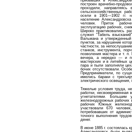
прибывших в Александров
построен врачебно-продовол
проходили, направляясь
сельскохозяй­ственных ра
осели в 1901—1902 гг. н
население Александровска 
человек. Приток рабоч
эксплуатацию рабо­чих, сни
Широко практиковались р
слу­жил "Табель взысканий
Вальмана и утвержденный
пунктов, за нарушение кото
частности, за непос­лушани
станков, инструмента, пор
позво­ления мастера и т. п
вечера, а нередко — и п
мастерс­ких и в литейных ц
пара и пыли заполняли цех
бочих отсутствовали. Особ
Предприниматели, по суще
имелись бараки с трехъяр
электрического осве­щения,
Тяжелые условия труда, не
работки, несвоевре­менная 
угнетателями. Большим у
железнодорожных рабочих в
рабочих Южных железнодо
участвовали 670 челове
потребовавших от админис
точного выполнения трудов
денег.
В июне 1885 г. состоялась 
Александровск были вызв