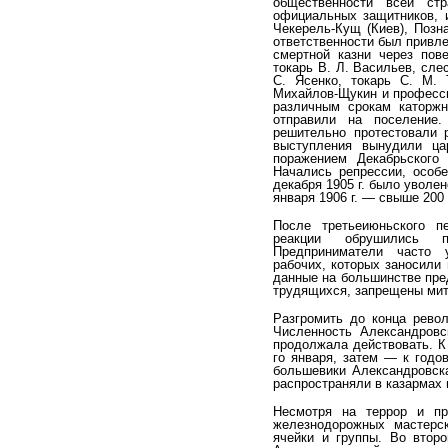
общественности всей ст
официальных защитников, и
Чекерель-Кущ (Киев), Позна
ответственности был привлеч
смертной казни через пов
токарь В. Л. Васильев, слес
С. Ясенко, токарь С. М. 
Михайлов-Щукин и професси
различным срокам каторжн
отправили на поселение.
решительно протестовали 
выступле­ния вынудили ца
поражением Декабрьского 
Начались репрессии, особе
декабря 1905 г. было уволе
января 1906 г. — свыше 200
После третьеиюньского п
реакции обрушились п
Предприниматели часто у
рабочих, которых заносили
данные на большинстве пред
трудящихся, запреще­ны мит
Разгромить до конца рево
Численность Александ­ров
продолжала действовать. К
го января, затем — к годо
большевики Александровска
распрост­раняли в казармах
Несмотря на террор и пр
железнодорожных мастерс­
ячейки и группы. Во второ