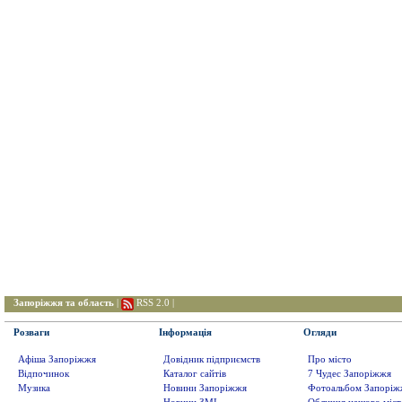
Запоріжжя та область
|
RSS 2.0
|
Розваги
Інформація
Огляди
Афіша Запоріжжя
Довідник підприємств
Про місто
Відпочинок
Каталог сайтів
7 Чудес Запоріжжя
Музика
Новини Запоріжжя
Фотоальбом Запоріж