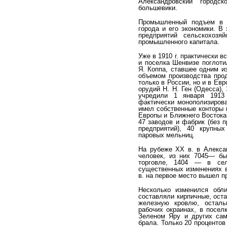
Александровский городс
большевики.
Промышленный подъем в с
города и его экономики. В
предприятий сельскохозяй
промышленного капитала.
Уже в 1910 г. практически 
и поселка Шенвизе поглоти
Я. Коппа, ставшее одним и
объемом производства прод
только в России, но и в Ев
орудий Н. Н. Ген (Одесса),
учредили 1 января 1913 
фактически монополизиров
имел собственные конторы и
Европы и Ближнего Востока.
47 заводов и фабрик (без 
предприятий), 40 крупны
паровых мельниц.
На рубеже XX в. в Алексан
человек, из них 7045— б
торговле, 1404 — в сел
существенных изменениях в
в. на первое место вышел 
Несколько изменился обл
составляли кирпичные, ос­т
железную кровлю, остал
рабочих окраинах, в посел
Зеленом Яру и других сам
брала. Только 20 процентов