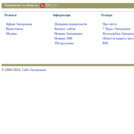
Запоріжжя та область
|
RSS 2.0
|
Розваги
Інформація
Огляди
Афіша Запоріжжя
Довідник підприємств
Про місто
Відпочинок
Каталог сайтів
7 Чудес Запоріжжя
Музика
Новини Запоріжжя
Фотоальбом Запоріж
Новини ЗМІ
Обличчя нашого міст
ТВ-програма
RSS
© 2004-2024,
Сайт Запоріжжя
.