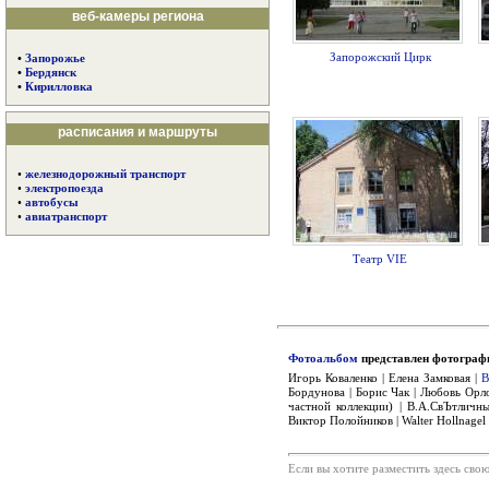
веб-камеры региона
Запорожский Цирк
•
Запорожье
•
Бердянск
•
Кирилловка
расписания и маршруты
•
железнодорожный транспорт
•
электропоезда
•
автобусы
•
авиатранспорт
Театр VIE
Фотоальбом
представлен фотограф
Игорь Коваленко | Елена Замковая |
В
Бордунова | Борис Чак | Любовь Орло
частной коллекции) | В.А.СвЪтличны
Виктор Полойников | Walter Hollnagel 
Если вы хотите разместить здесь св