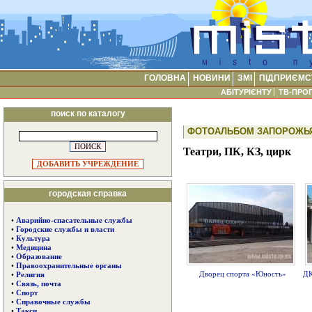
ГОЛОВНА
НОВИНИ
ЗМІ
ПІДПРИЄМС
АБІТУРІЄНТУ
ТВ-ПРО
поиск по каталогу
ФОТОАЛЬБОМ ЗАПОРОЖЬЯ
Театри, ПК, КЗ, цирк
ДОБАВИТЬ УЧРЕЖДЕНИЕ
городская справка
•
Аварийно-спасательные службы
•
Городские службы и власти
•
Культура
•
Медицина
•
Образование
•
Правоохранительные органы
Дворец спорта «Юность»
ДК
•
Религия
•
Связь, почта
•
Спорт
•
Справочные службы
•
Такси