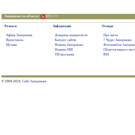
Запоріжжя та область
|
RSS 2.0
|
Розваги
Інформація
Огляди
Афіша Запоріжжя
Довідник підприємств
Про місто
Відпочинок
Каталог сайтів
7 Чудес Запоріжжя
Музика
Новини Запоріжжя
Фотоальбом Запоріж
Новини ЗМІ
Обличчя нашого міст
ТВ-програма
RSS
© 2004-2024,
Сайт Запоріжжя
.