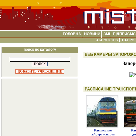
ГОЛОВНА
НОВИНИ
ЗМІ
ПІДПРИЄМС
АБІТУРІЄНТУ
ТВ-ПРО
поиск по каталогу
ВЕБ-КАМЕРЫ ЗАПОРОЖС
Запор
ДОБАВИТЬ УЧРЕЖДЕНИЕ
РАСПИСАНИЕ ТРАНСПОР
Расписание
Ра
ж/д транспорта
д