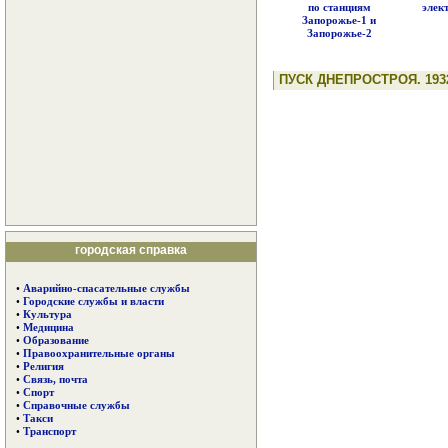
по станциям
элек
Запорожье-1 и
Запорожье-2
ПУСК ДНЕПРОСТРОЯ. 193
городская справка
•
Аварийно-спасательные службы
•
Городские службы и власти
•
Культура
•
Медицина
•
Образование
•
Правоохранительные органы
•
Религия
•
Связь, почта
•
Спорт
•
Справочные службы
•
Такси
•
Транспорт