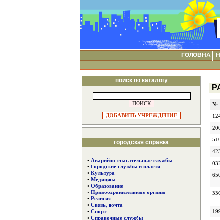
ГОЛОВНА
Н
поиск по каталогу
Р
№
ДОБАВИТЬ УЧРЕЖДЕНИЕ
12
20
51
городская справка
42
•
Аварийно-спасательные службы
03
•
Городские службы и власти
•
Культура
65
•
Медицина
•
Образование
•
Правоохранительные органы
33
•
Религия
•
Связь, почта
•
Спорт
19
•
Справочные службы