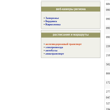
68
веб-камеры региона
09
•
Запорожье
09
•
Бердянск
•
Кирилловка
09
расписания и маршруты
09
•
железнодорожный транспорт
22
•
электропоезда
•
автобусы
•
авиатранспорт
21
50
80
17
27
04
52
19