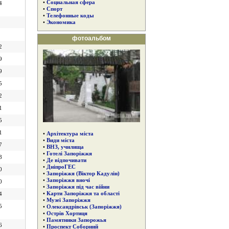
•
Социальная сфера
4
•
Спорт
•
Телефонные коды
•
Экономика
фотоальбом
2
9
9
5
2
1
5
1
•
Архітектура міста
•
Види міста
7
•
ВНЗ, училища
•
Готелі Запоріжжя
8
•
Де відпочивати
•
ДніпроГЕС
0
•
Запоріжжя (Віктор Кадулін)
•
Запоріжжя вночі
0
•
Запоріжжя під час війни
•
Карти Запоріжжя та області
4
•
Музеї Запоріжжя
5
•
Олександрівськ (Запоріжжя)
•
Острів Хортиця
•
Памятники Запорожья
6
•
Проспект Соборний