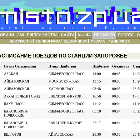
ОВИНИ
ЗМІ
ПІДПРИЄМСТВА
САЙТИ
АФІША
ПРО МІСТО
РОБОТА
О
АБІТУРІЄНТУ
ТВ-ПРОГРАМА
ВІДПОЧИНОК
МУЗИКА
7 ДИВ МІСТА
АСПИСАНИЕ ПОЕЗДОВ ПО СТАНЦИИ ЗАПОРОЖЬЕ
Пункт Отправления
Пункт Прибытия
Прибытие
Остановка
Отп
4
АБАКАН
СИМФЕРОПОЛЬ ПАСС
14:00
00:05
14:0
0
АЙВАЗОВСКАЯ
МОСКВА КУРСКАЯ
13:15
00:05
13:2
0
АЙВАЗОВСКАЯ
ХАРЬКОВ-ПАСС
03:48
00:05
03:5
3
АРХАНГЕЛЬСК ГОРОД
ЕВПАТОРИЯ-КУРОРТ
16:56
00:05
17:0
2
БАКУ-ПАСС
СИМФЕРОПОЛЬ ПАСС
11:12
00:04
11:1
0
БАРАНОВИЧИ-
СИМФЕРОПОЛЬ ПАСС
05:18
00:04
05:2
ПОЛЕССКИЕ
0
БАРАНОВИЧИ-
ЕВПАТОРИЯ-КУРОРТ
22:17
00:04
22:2
ПОЛЕССКИЕ
9
БЕЛГОРОД
АЙВАЗОВСКАЯ
20:36
00:06
20:4