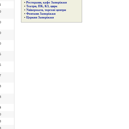
•
Ресторани, кафе Запоріжжя
1
•
Театри, ПК, КЗ, цирк
•
Універмаги, торгові центри
0
•
Фонтани Запоріжжя
•
Церкви Запоріжжя
0
0
0
5
5
7
8
8
4
0
8
8