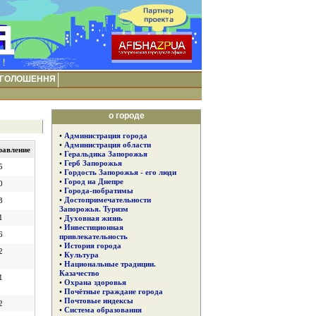
ГОЛОШЕННЯ
о городе
•
Администрация города
•
Администрация области
равление
•
Геральдика Запорожья
•
Герб Запорожья
5
•
Гордость Запорожья - его люди
•
Город на Днепре
0
•
Города-побратимы
•
Достопримечательности
3
Запорожья. Туризм
1
•
Духовная жизнь
•
Инвестиционная
6
привлекательность
•
История города
2
•
Культура
•
Национальные традиции.
Казачество
1
•
Охрана здоровья
•
Почётные граждане города
•
Почтовые индексы
2
•
Система образования