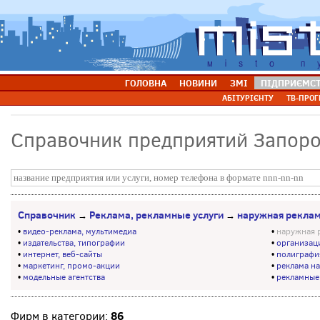
ГОЛОВНА
НОВИНИ
ЗМІ
ПІДПРИЄМС
АБІТУРІЄНТУ
ТВ-ПРОГ
Справочник предприятий Запор
Справочник
Реклама, рекламные услуги
наружная реклам
→
→
•
видео-реклама, мультимедиа
•
наружная 
•
издательства, типографии
•
организац
•
интернет, веб-сайты
•
полиграфи
•
маркетинг, промо-акции
•
реклама на
•
модельные агентства
•
рекламные
86
Фирм в категории: