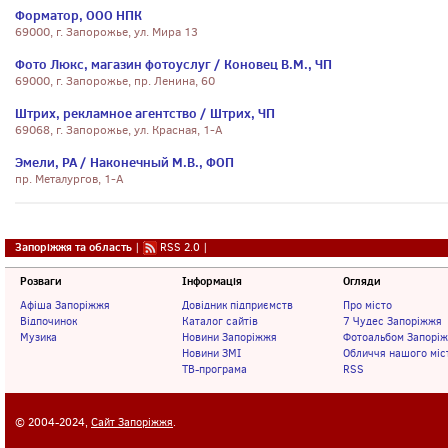
Форматор, ООО НПК
69000, г. Запорожье, ул. Мира 13
Фото Люкс, магазин фотоуслуг / Коновец В.М., ЧП
69000, г. Запорожье, пр. Ленина, 60
Штрих, рекламное агентство / Штрих, ЧП
69068, г. Запорожье, ул. Красная, 1-А
Эмели, РА / Наконечный М.В., ФОП
пр. Металургов, 1-А
Запоріжжя та область
|
RSS 2.0
|
Розваги
Інформація
Огляди
Афіша Запоріжжя
Довідник підприємств
Про місто
Відпочинок
Каталог сайтів
7 Чудес Запоріжжя
Музика
Новини Запоріжжя
Фотоальбом Запорі
Новини ЗМІ
Обличчя нашого міс
ТВ-програма
RSS
© 2004-2024,
Сайт Запоріжжя
.