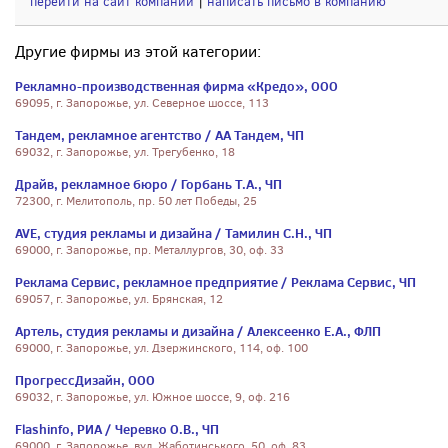
перейти на сайт компании
|
написать письмо в компанию
Другие фирмы из этой категории:
Рекламно-производственная фирма «Кредо», ООО
69095, г. Запорожье, ул. Северное шоссе, 113
Тандем, рекламное агентство / АА Тандем, ЧП
69032, г. Запорожье, ул. Трегубенко, 18
Драйв, рекламное бюро / Горбань Т.А., ЧП
72300, г. Мелитополь, пр. 50 лет Победы, 25
AVE, студия рекламы и дизайна / Тамилин С.Н., ЧП
69000, г. Запорожье, пр. Металлургов, 30, оф. 33
Реклама Сервис, рекламное предприятие / Реклама Сервис, ЧП
69057, г. Запорожье, ул. Брянская, 12
Артель, студия рекламы и дизайна / Алексеенко Е.А., ФЛП
69000, г. Запорожье, ул. Дзержинского, 114, оф. 100
ПрогрессДизайн, ООО
69032, г. Запорожье, ул. Южное шоссе, 9, оф. 216
Flashinfo, РИА / Черевко О.В., ЧП
69000, г. Запорожье, вул. Жаботинського, 50, оф. 83