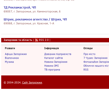
ТД Рекламастрой, ЧП
69057, г. Запорожье, ул. Каменогорская, 6
Штрих, рекламное агентство / Штрих, ЧП
69068, г. Запорожье, ул. Красная, 1-А
Запоріжжя та область
|
RSS 2.0
|
Розваги
Інформація
Огляди
Афіша Запоріжжя
Довідник підприємств
Про місто
Відпочинок
Каталог сайтів
7 Чудес Запоріжжя
Музика
Новини Запоріжжя
Фотоальбом Запорі
Новини ЗМІ
Обличчя нашого міс
ТВ-програма
RSS
© 2004-2024,
Сайт Запоріжжя
.