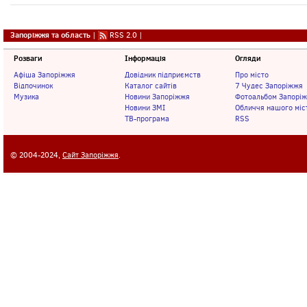
Запоріжжя та область
|
RSS 2.0
|
Розваги
Інформація
Огляди
Афіша Запоріжжя
Довідник підприємств
Про місто
Відпочинок
Каталог сайтів
7 Чудес Запоріжжя
Музика
Новини Запоріжжя
Фотоальбом Запорі
Новини ЗМІ
Обличчя нашого міс
ТВ-програма
RSS
© 2004-2024,
Сайт Запоріжжя
.