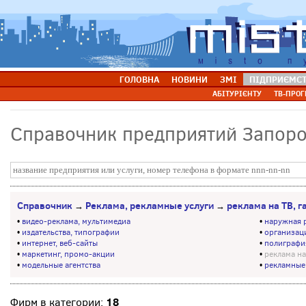
ГОЛОВНА
НОВИНИ
ЗМІ
ПІДПРИЄМС
АБІТУРІЄНТУ
ТВ-ПРОГ
Справочник предприятий Запор
Справочник
Реклама, рекламные услуги
реклама на ТВ, г
→
→
•
видео-реклама, мультимедиа
•
наружная 
•
издательства, типографии
•
организац
•
интернет, веб-сайты
•
полиграфи
•
маркетинг, промо-акции
•
реклама на
•
модельные агентства
•
рекламные
18
Фирм в категории: