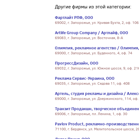
Другие фирмы из этой категории:
Фартлайт РПФ, ООО
69002, г. Запорожье, ул. Кривая Бухта, 2, оф. 106
Artlife Group Company / Артлайф, ООО
69083, г. Запорожье, ул. Восточная, 8-А
Олимпия, рекламное агентство / Олимпия
69000, г. Запорожье, ул. Буденного, 4, оф. 74
ПрогрессДизайн, ООО
69032, г. Запорожье, ул. Южное шоссе, 9, оф. 21
Реклама Сервис-Украина, ООО
69035, г. Запорожье, ул. Седова 11, оф. 408
Артель, студия рекламы и дизайна / Алекс
69000, г. Запорожье, ул. Дзержинского, 114, оф.
Транзит Продакшн, творческое объединен
69006, г. Запорожье, пл. Ленина, 1, оф. 30
Pavlov Product, рекламно-производственн
71100, г. Бердянск, ул. Мелитопольское шоссе, 2