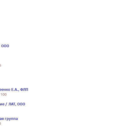
, ООО
6
еенко Е.А., ФЛП
 100
ие / ЛАТ, ООО
ая группа
0