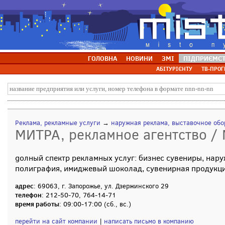
ГОЛОВНА
НОВИНИ
ЗМІ
ПІДПРИЄМС
АБІТУРІЄНТУ
ТВ-ПРОГ
Реклама, рекламные услуги
→
наружная реклама, выставочное об
МИТРА, рекламное агентство /
gолный спектр рекламных услуг: бизнес сувениры, нару
полиграфия, имиджевый шоколад, сувенирная продукция
адрес
: 69063, г. Запорожье, ул. Дзержинского 29
телефон
: 212-50-70, 764-14-71
время работы
: 09:00-17:00 (сб., вс.)
перейти на сайт компании
|
написать письмо в компанию