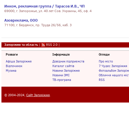
Инком, рекламная группа / Тарасов И.В., ЧП
69000, г. Запорожье, ул. 40 лет Сов. Украины, 45, оф. 4
Азовреклама, ООО
71100, г. Бердянск, пр. Труда 26/56, каб. 3
Запоріжжя та область
|
RSS 2.0
|
Розваги
Інформація
Огляди
Афіша Запоріжжя
Довідник підприємств
Про місто
Відпочинок
Каталог сайтів
7 Чудес Запоріжжя
Музика
Новини Запоріжжя
Фотоальбом Запорі
Новини ЗМІ
Обличчя нашого міс
ТВ-програма
RSS
© 2004-2024,
Сайт Запоріжжя
.