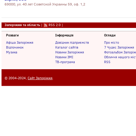
69000, ул. 40 лет Советской Украины 59, оф. 1,2
Запоріжжя та область
|
RSS 2.0
|
Розваги
Інформація
Огляди
Афіша Запоріжжя
Довідник підприємств
Про місто
Відпочинок
Каталог сайтів
7 Чудес Запоріжжя
Музика
Новини Запоріжжя
Фотоальбом Запорі
Новини ЗМІ
Обличчя нашого міс
ТВ-програма
RSS
© 2004-2024,
Сайт Запоріжжя
.