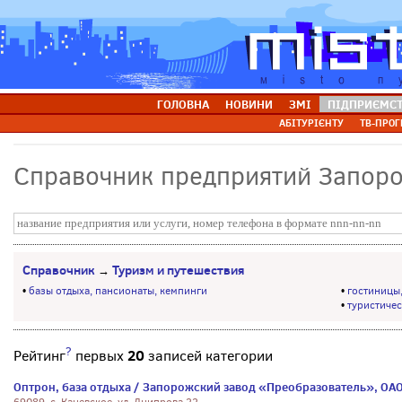
ГОЛОВНА
НОВИНИ
ЗМІ
ПІДПРИЄМС
АБІТУРІЄНТУ
ТВ-ПРОГ
Справочник предприятий Запор
Справочник
Туризм и путешествия
→
•
базы отдыха, пансионаты, кемпинги
•
гостиницы,
•
туристиче
?
20
Рейтинг
первых
записей категории
Оптрон, база отдыха / Запорожский завод «Преобразователь», ОА