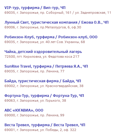
VIP-тур, турфирма / Вип-тур, ЧП
69035, г. Запорожье, пр. Соборный, 161 / ул. Заднепровская, 11
Лунный Свет, туристическая компания / Ежова О.В., ЧП
69006, г. Запорожье, пр.Металлургов, 6, оф.30
Робинзон-Клуб, турфирма / Робинзон-клуб, ООО
69035, г. Запорожье, ул. 40 лет Сов. Украины, 68
Чайка, детский оздоровительный лагерь
72500, пгт. Кириловка, ул. Федотова коса 217
SunRise Travel, турфирма / Петряева Я.А., ЧП
69035, г. Запорожье, пр. Ленина, 77
Байда, туристическая фирма / Байда, ЧП
69002, г. Запорожье, ул. Красногвардейская, 38
Фортуна-Тур, турфирма / Фортуна-Тур, ЧП
69063, г. Запорожье, ул. Горького, 38
АВС «ЮГАВИА», ООО
69000, г. Запорожье, пр. Ленина, 99
Веста Тревел, турфирма / Веста Тревел, ЧП
69001, г. Запорожье, ул. Победы, 2, оф. 322