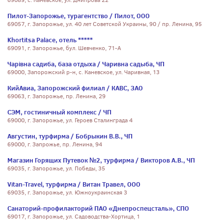
69089, с. Каневское, ул. Днипрова 22
Пилот-Запорожье, турагентство / Пилот, ООО
69057, г. Запорожье, ул. 40 лет Советской Украины, 90 / пр. Ленина, 95
Khortitsa Palace, отель *****
69091, г. Запорожье, бул. Шевченко, 71-А
Чарівна садиба, база отдыха / Чаривна садыба, ЧП
69000, Запорожский р-н, с. Каневское, ул. Чаривная, 13
КийАвиа, Запорожский филиал / КАВС, ЗАО
69063, г. Запорожье, пр. Ленина, 29
СЭМ, гостиничный комплекс / ЧП
69000, г. Запорожье, ул. Героев Сталинграда 4
Августин, турфирма / Бобрыкин В.В., ЧП
69000, г. Запрожье, пр. Ленина, 94
Магазин Горящих Путевок №2, турфирма / Викторов А.В., ЧП
69035, г. Запорожье, ул. Победы, 35
Vitan-Travel, турфирма / Витан Травел, ООО
69035, г. Запорожье, ул. Южноукраинская 3
Санаторий-профилакторий ПАО «Днепроспецсталь», СПО
69017, г. Запорожье, ул. Садоводства-Хортица, 1