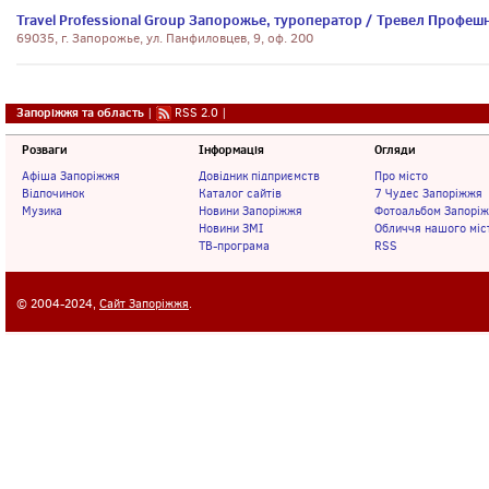
Travel Professional Group Запорожье, туроператор / Тревел Профеш
69035, г. Запорожье, ул. Панфиловцев, 9, оф. 200
Запоріжжя та область
|
RSS 2.0
|
Розваги
Інформація
Огляди
Афіша Запоріжжя
Довідник підприємств
Про місто
Відпочинок
Каталог сайтів
7 Чудес Запоріжжя
Музика
Новини Запоріжжя
Фотоальбом Запорі
Новини ЗМІ
Обличчя нашого міс
ТВ-програма
RSS
© 2004-2024,
Сайт Запоріжжя
.