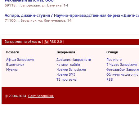
Рекламный автомат, ООО
69118, г. Запорожье, ул. Баумана, 1-Г
Аспира, дизайн-студия / Научно-производственная фирма «Диктис
71100, г. Бердянск, ул. Коммунаров, 14
Запоріжжя та область
|
RSS 2.0
|
Розваги
Інформація
Огляди
Афіша Запоріжжя
Довідник підприємств
Про місто
Відпочинок
Каталог сайтів
7 Чудес Запоріжжя
Музика
Новини Запоріжжя
Фотоальбом Запорі
Новини ЗМІ
Обличчя нашого міс
ТВ-програма
RSS
© 2004-2024,
Сайт Запоріжжя
.