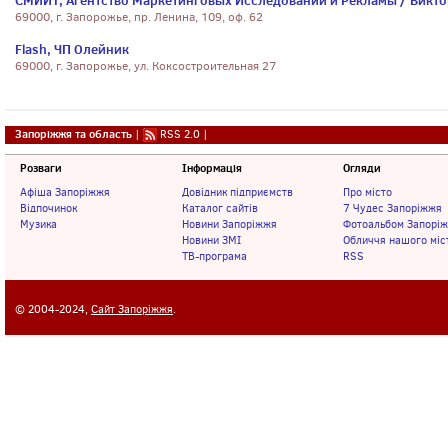
СМИИТ, Агентство Маркетинговых Исследований и Рекламы / Виктор
69000, г. Запорожье, пр. Ленина, 109, оф. 62
Flаsh, ЧП Олейник
69000, г. Запорожье, ул. Коксостроительная 27
Запоріжжя та область
|
RSS 2.0
|
Розваги
Інформація
Огляди
Афіша Запоріжжя
Довідник підприємств
Про місто
Відпочинок
Каталог сайтів
7 Чудес Запоріжжя
Музика
Новини Запоріжжя
Фотоальбом Запорі
Новини ЗМІ
Обличчя нашого міс
ТВ-програма
RSS
© 2004-2024,
Сайт Запоріжжя
.