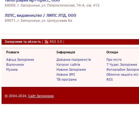
Типография Арт-Пресс, ООО
69005, г. Запорожье, ул. Патриотическая, 74-А, оф. 412
ЛІПС, видавництво / ЛИПС ЛТД, ООО
69071, г. Запорожье, ул. Цитрусовая 6а
Запоріжжя та область
|
RSS 2.0
|
Розваги
Інформація
Огляди
Афіша Запоріжжя
Довідник підприємств
Про місто
Відпочинок
Каталог сайтів
7 Чудес Запоріжжя
Музика
Новини Запоріжжя
Фотоальбом Запорі
Новини ЗМІ
Обличчя нашого міс
ТВ-програма
RSS
© 2004-2024,
Сайт Запоріжжя
.