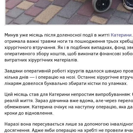
Минув уже місяць після доленосної події в житті
Катерини
отримала важкі травми ноги та пошкодження трьох хребців
хірургічного втручання. Як і в подібних випадках, фонд зв
оперативного збору коштів, щоб виконати фінансові зоб
витратних хірургічних матеріалів.
Завдяки оперативній роботі хірургів вдалося швидко пров
кілька днів — і операцію на нозі. Останнє хірургічне втр
лікарям довелося буквально збирати кістки по уламках.
Цей місяць став для Катерини непростим випробуванням: б
реалій життя. Зараз дівчинка вже вдома, але через перел
обмеженим. Катерина очікує на наступну операцію, яка да
кроки до відновлення.
Наразі вона пересувається лише за допомогою інвалідного
досягнення. Адже якби операцію на хребті не провели вча