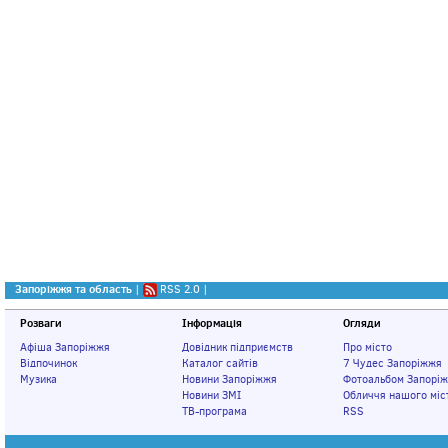
Запоріжжя та область
|
RSS 2.0
|
Розваги
Інформація
Огляди
Афіша Запоріжжя
Довідник підприємств
Про місто
Відпочинок
Каталог сайтів
7 Чудес Запоріжжя
Музика
Новини Запоріжжя
Фотоальбом Запорі
Новини ЗМІ
Обличчя нашого міс
ТВ-програма
RSS